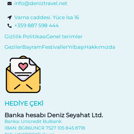
info@deniztravel.net
Varna caddesi. Yüce İsa 16
+359 887 598 444
Gizlilik Politikası
Genel terimler
Geziler
Bayram
Festivaller
Yılbaşı
Hakkımızda
HEDIYE ÇEKI
Banka hesabı Deniz Seyahat Ltd.
Banka: Unicredit Bulbank
IBAN: BG86UNCR 7527 105 845 8718