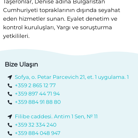
Taşeronlar, Denise adına Bulgaristan
Cumhuriyeti topraklarının dışında seyahat
eden hizmetler sunan. Eyalet denetim ve
kontrol kuruluşları, Yargı ve soruşturma
yetkilileri.
Bize Ulaşın
Sofya, o. Petar Parcevich 21, et. 1 uygulama. 1
+359 2 865 12 77
+359 897 44 71 94
+359 884 91 88 80
Filibe caddesi. Antim 1 Sen, № 11
+359 32 334 240
+359 884 048 947