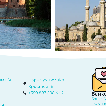
м 1 ви,
Варна ул. Велико
Христов 16
+359 887 598 444
Банко
Банка:
IBAN: B
net