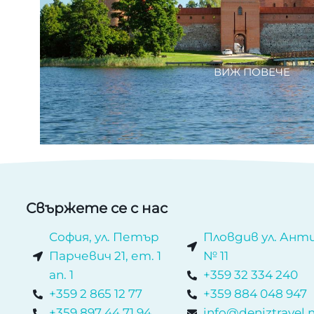
ВИЖ ПОВЕЧЕ
Свържете се с нас
София, ул. Петър
Пловдив ул. Анти
Парчевич 21, ет. 1
№ 11
ап. 1
+359 32 334 240
+359 2 865 12 77
+359 884 048 947
+359 897 44 71 94
info@deniztravel.