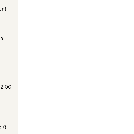
я!
на
2:00
о в