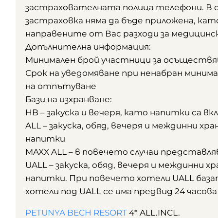
застрахователната полица телефони. В 
застраховка няма да бъде приложена, ка
направените от Вас разходи за медицинск
Допълнителна информация:
Минимален брой участници за осъществяв
Срок на уведомяване при ненабран минима
на отпътуване
Бази на изхранване:
HB – закускa и вечеря, като напитки са вкл
ALL – закускa, обяд, вечеря и междинни хр
напитки
MAXX ALL – в повечето случаи представлява
UALL – закуска, обяд, вечеря и междинни х
напитки. При повечето хотели UALL базат
хотели под UALL се има предвид 24 часова A
PETUNYA BECH RESORT
4* ALL.INCL.