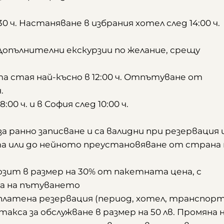
 ч. Настаняване в избрания хотел след 14:00 ч.
Допълнителни екскурзии по желание, срещу
 стая най-късно в 12:00 ч. Отпътуване от
.
0 ч. и в София след 10:00 ч.
 ранно записване и са валидни при резервация 
та или до нейното преустановяване от страна 
озит в размер на 30% от пакетната цена, с
та на пътуването
аплатена резервация (период, хотел, транспор
акса за обслужване в размер на 50 лв. Промяна 