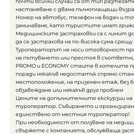
почти всички случаи са от тип разтегат
настаняване с двама пълноплащащи възр
Номер на автобус, телефон на водач и т
заминаване, като туристите имат гриж
Медицинските застраховки са с лимит до 
да се застрахова на по-висока сума срещ
Туроператорът не носи отговорност при 
на пътуването или престоя в съответни
PROMO и ECONOMY стаите в хотелите пре
поради някакъв недостатък спрямо станд
местоположение, на приземен етаж, без ба
обзавеждане или някакъв друг проблем
Цените на допълнителните екскурзии на
туроператор. Събирането и организиране
единствено от местния туроператор!
При необходимост от ползване на медици
свържете с компанията, обслужваща заст