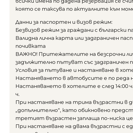
всички имена по дадена резервация се счи
която се таксува по актуалните към мом
Данни за паспортен и визов режим:
Безвизов режим за граждани с български 
Валидна лична карта или задграничен пасп
почивката
ВАЖНО! Притежателите на безсрочни личн
задължително пътуват със задграничен 
Условия за пътуване и настаняване в хот
Настаняването в автобусите е по реда 
Настаняването в хотелите е след 14:00 ч.
ч.
При настаняване на трима възрастни в 
„допълнително“, като обикновено предст
третият възрастен заплаща по-ниска цен
При настаняване на двама възрастни с е