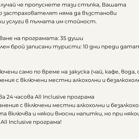
случай че пропуснете тази стъпка, Вашата
то застрахователят няма да възстанови
и услуги в пълната им стойност.
ане на програмата: 35 души
лен брой записани туристи: 10 дни преди дата
ючени само по време на закуска (чай, кафе, вода, 
анения с включени местни алкохолни и безалкохол
 24 часова All Inclusive програма
ранения с включени местни алкохолни и безалкох
а включва и някои вносни напитки, но при няко
ll Inclusive програма!