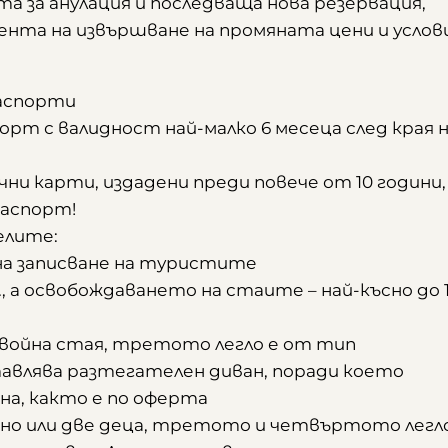
та за анулация и последваща нова резервация,
ента на извършване на промяната цени и услови
паспорти
орт с валидност най-малко 6 месеца след края 
и карти, издадени преди повече от 10 години,
паспорт!
елите:
на записване на туристите
, а освобождаването на стаите – най-късно до 1
двойна стая, третото легло е от тип
авлява разтегателен диван, поради което
а, както е по оферта
дно или две деца, третото и четвъртото легл