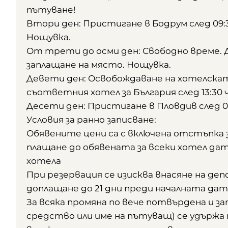
пътуване!
Втори ден: Пристигане в Бодрум след 09:30
Нощувка.
От трети до осми ден: Свободно време. 
заплащане на място. Нощувка.
Девети ден: Освобождаване на хотелската
съответния хотел за България след 13:30 ч
Десети ден: Пристигане в Пловдив след 08:0
Условия за ранно записване:
Обявените цени са с включена отстъпка за
плащане до обявената за всеки хотел да
хотела
При резервация се изисква внасяне на деп
доплащане до 21 дни преди началната да
За всяка промяна по вече потвърдена и з
средство или име на пътуващ) се удържа т