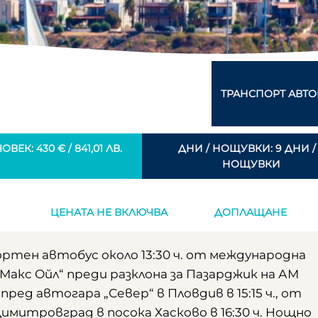
ТРАНСПОРТ АВТО
ВЕК: 430 € / 841,01 ЛВ.
ДНИ / НОЩУВКИ: 9 ДНИ /
НОЩУВКИ
ЦЕНАТА НЕ ВКЛЮЧВА
ДОПЛАЩАНЕ
ртен автобус около 13:30 ч. от международна
Макс Ойл“ преди разклона за Пазарджик на АМ
 пред автогара „Север“ в Пловдив в 15:15 ч., от
имитровград в посока Хасково в 16:30 ч. Нощно