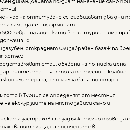
елен диван. Децата ползват намаление само при
астни!
очен час на отпътуване се съобщават два дни п
ата сами да се информират
5000 евро на лице, като всеки турист има пра
у доплащане
загубен, откраднат или забравен багаж по вр
я хотел;
дставляват стаи, обявени на по-ниска цена
артните стаи – често са по-тесни, с крайно
лкон или тераса, с по-малка баня, по-старо
 място в Турция се определят от местния
 на екскурзиите на място зависи само и
нската застраховка е задължително първо да 
рахованите лица, на посочените в