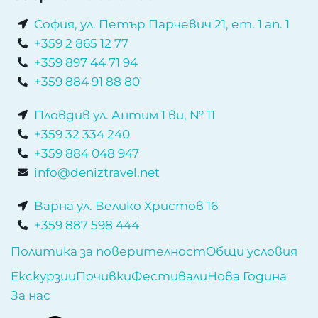
София, ул. Петър Парчевич 21, ет. 1 ап. 1
+359 2 865 12 77
+359 897 44 71 94
+359 884 91 88 80
Пловдив ул. Антим 1 ви, № 11
+359 32 334 240
+359 884 048 947
info@deniztravel.net
Варна ул. Велико Христов 16
+359 887 598 444
Политика за поверителност
Общи условия
Екскурзии
Почивки
Фестивали
Нова Година
За нас