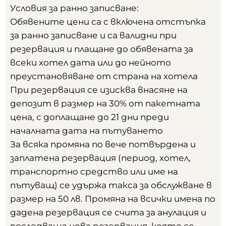
Условия за ранно записване:
Обявените цени са с включена отстъпка
за ранно записване и са валидни при
резервация и плащане до обявената за
всеки хотел дата или до нейното
преустановяване от страна на хотела
При резервация се изисква внасяне на
депозит в размер на 30% от пакетната
цена, с доплащане до 21 дни преди
началната дата на пътуването
За всяка промяна по вече потвърдена и
заплатена резервация (период, хотел,
транспортно средство или име на
пътуващ) се удържа такса за обслужване в
размер на 50 лв. Промяна на всички имена по
дадена резервация се счита за анулация и