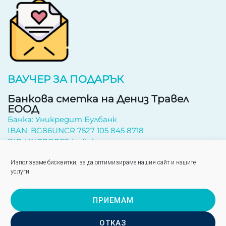
ВАУЧЕР ЗА ПОДАРЪК
Банкова сметка на Дениз Травел
ЕООД
Банка: Уникредит Булбанк
IBAN: BG86UNCR 7527 105 845 8718
BIC: UNCRBGSF (лева)
Абонирайте се за бюлетин
Използваме бисквитки, за да оптимизираме нашия сайт и нашите
услуги.
ПРИЕМАМ
Изпрати
ОТКАЗ