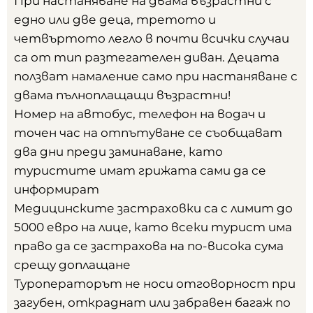
При настаняване на двама възрастни с
едно или две деца, третото и
четвъртото легло в почти всички случаи
са от тип разтегателен диван. Децата
ползват намаление само при настаняване с
двама пълноплащащи възрастни!
Номер на автобус, телефон на водач и
точен час на отпътуване се съобщават
два дни преди заминаване, като
туристите имат грижата сами да се
информират
Медицинските застраховки са с лимит до
5000 евро на лице, като всеки турист има
право да се застрахова на по-висока сума
срещу доплащане
Туроператорът не носи отговорност при
загубен, откраднат или забравен багаж по