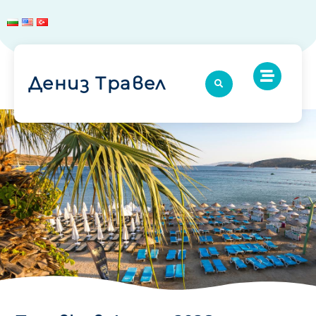
Дениз Травел