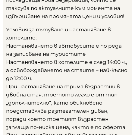
последваща нова резервация, която се
таксува по актуалните към момента на
извършване на промяната цени и условия!
Условия за пътуване и настаняване в
хотелите:
Настаняването в автобусите е по реда
на записване на туристите
Настаняването в хотелите е след 14:00 ч.,
а освобождаването на стаите – най-късно
до 12:00 ч.
При настаняване на трима възрастни в
двойна стая, третото легло е от тип
„допълнително“, като обикновено
представлява разтегателен диван,
поради което третият възрастен
заплаща по-ниска цена, както е по оферта