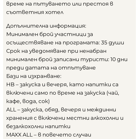
време на пътуването или престоя в
съответния хотел
Допълнителна информация:
Минимален брой участници за
осъществяване на програмата: 35 души
Срок на уведомяване при ненабран
минимален брой записани туристи: 10 дни
преди датата на отпътуване
Бази на изхранване:
HB – закускa и вечеря, като напитки са
включени само по време на закуска (чай,
кафе, вода, сок)
ALL – закускa, обяд, вечеря и междинни
хранения с включени местни алкохолни и
безалкохолни напитки
MAXX ALL – в повечето случаи