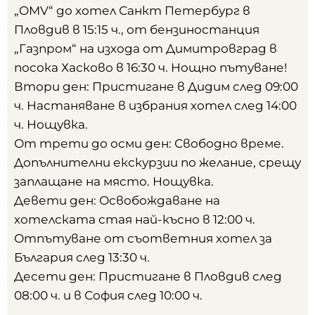
„OMV“ до хотел Санкт Петербург в
Пловдив в 15:15 ч., от бензиностанция
„Газпром“ на изхода от Димитровград в
посока Хасково в 16:30 ч. Нощно пътуване!
Втори ден: Пристигане в Дидим след 09:00
ч. Настаняване в избрания хотел след 14:00
ч. Нощувка.
От трети до осми ден: Свободно време.
Допълнителни екскурзии по желание, срещу
заплащане на място. Нощувка.
Девети ден: Освобождаване на
хотелската стая най-късно в 12:00 ч.
Отпътуване от съответния хотел за
България след 13:30 ч.
Десети ден: Пристигане в Пловдив след
08:00 ч. и в София след 10:00 ч.