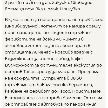
2 ри – 5 ти /6 ти ден. Закуска. Свободно
време за почивка и плаж. Нощувка.
Възможност за посещение на остров Тасос
(индивидуално). Хотелът се намира срещу
пристанището, от където тръгват
фериботите на всеки 40 минути в
активния летен сезон и акостират в
столицата Лименас – красиво градче с
възможност за шопинг, обяд, кафе.
Възможност за допълнителна екскурзия до
остров Тасос срещу заплащане. Програма
на екскурзията: Сутринта в 08:30
тръгваме от Кавала посока Керамоти,
качване на ферибот до Тасос. Пристигаме
в столицата на острова Лименас. От там
се отправяме с автобуса по панорамния