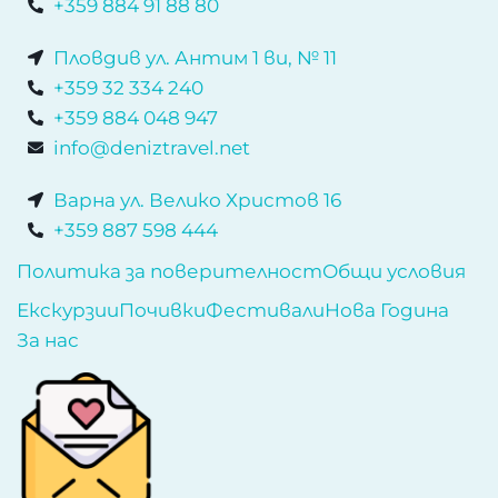
+359 884 91 88 80
Пловдив ул. Антим 1 ви, № 11
+359 32 334 240
+359 884 048 947
info@deniztravel.net
Варна ул. Велико Христов 16
+359 887 598 444
Политика за поверителност
Общи условия
Екскурзии
Почивки
Фестивали
Нова Година
За нас