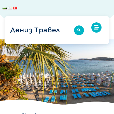
Дениз Травел