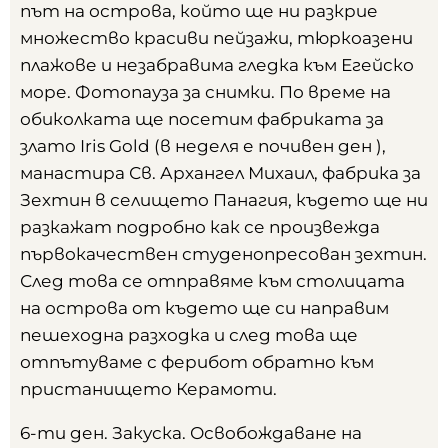
път на острова, който ще ни разкрие
множество красиви пейзажи, тюркоазени
плажове и незабравима гледка към Егейско
море. Фотопауза за снимки. По време на
обиколката ще посетим фабриката за
злато Iris Gold (в неделя е почивен ден ),
манастира Св. Архангел Михаил, фабрика за
Зехтин в селището Панагия, където ще ни
разкажат подробно как се произвежда
първокачествен студенопресован зехтин.
След това се отправяме към столицата
на острова от където ще си направим
пешеходна разходка и след това ще
отпътуваме с ферибот обратно към
пристанището Керамоти.
6-ти ден. Закуска. Освобождаване на