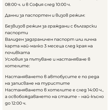
08:00 ч. и в София след 10:00 ч.
Данни за паспортен и визов режим:
Безвизов режим за граждани с български
паспорти
Валиден задграничен паспорт или лична
карта най-малко 3 месеца след края на
почивката
Условия за пътуване и настаняване в
хотелите:
Настаняването в автобусите е по реда
на записване на туристите
Настаняването в хотелите е след 14:00 ч.,
а освобождаването на стаите – най-късно
до 12:00 ч.