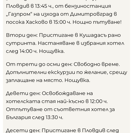
Пловдив в 13:45 ч., от бензиностанция
„Газпром“ на изхода от Димитровград в
посока Хасково в 15:00 ч. Нощно пътуване!
Втори ден: Пристигане в Кушадасъ рано
сутринта. Настаняване в избрания хотел
след 14:00 ч. Нощувка.
От трети до осми ден: Свободно време.
Допълнителни екскурзии по желание, срещу
заплащане на място. Нощувка.
Девети ден: Освобождаване на
хотелската стая най-късно в 12:00 ч.
Отпътуване от съответния хотел за
България след 13:30 ч.
Десети ден: Пристигане в Пловдив след