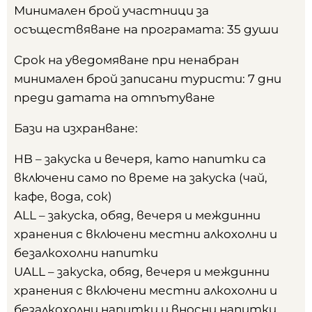
Минимален брой участници за
осъществяване на програмата: 35 души
Срок на уведомяване при ненабран
минимален брой записани туристи: 7 дни
преди датата на отпътуване
Бази на изхранване:
HB – закускa и вечеря, като напитки са
включени само по време на закуска (чай,
кафе, вода, сок)
ALL – закускa, обяд, вечеря и междинни
хранения с включени местни алкохолни и
безалкохолни напитки
UALL – закуска, обяд, вечеря и междинни
хранения с включени местни алкохолни и
безалкохолни напитки и вносни напитки