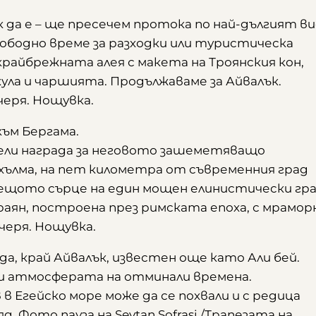
к да е – ще пресечем протока по най-дългият в
ободно време за разходки или туристическа
крайбрежната алея с макета на Троянския кон,
ула и чаршията. Продължаваме за Айвалък.
черя. Нощувка.
към Бергама.
чели награда за неговото зашеметяващо
хълма, на пет километра от съвременния град
иещото сърце на един мощен елинистически гра
аян, построена през римската епоха, с мрамор
черя. Нощувка.
да, край Айвалък, известен още като Али бей.
щи атмосферата на отминали времена.
Егейско море може да се похвали и с редица
 Фото пауза на Seytan Sofrasi /Трапезата на