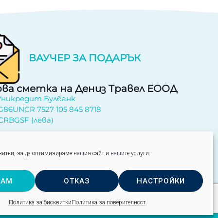
ВАУЧЕР ЗА ПОДАРЪК
ва сметка на Дениз Травел ЕООД
 Уникредит Булбанк
G86UNCR 7527 105 845 8718
CRBGSF (лева)
ирайте се за бюлетин
итки, за да оптимизираме нашия сайт и нашите услуги.
Изпрати
МАМ
ОТКАЗ
НАСТРОЙКИ
Политика за бисквитки
Политика за поверителност