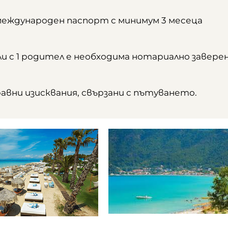
международен паспорт с минимум 3 месеца
или с 1 родител е необходима нотариално завере
равни изисквания, свързани с пътуването.