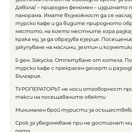
Дявола/ – природен феномен – издигнато 
панорама. Имате възможност да се насл
турско кафе и да видите природното обра
мястото, на което местните хора разказ
крака му, за да образува езерце. Посещени
закупуване на маслини, зехтин и козметик
5 ден. Закуска. Отпътуване от хотела. П
турско кафе с прекрасен десерт и разход
България.
ТУРОПЕРАТОРЪТ не носи отговорност при
такси на посещаваните обекти
Минимален брой туристи за осъществява
Срок за уведомяване при не достигнат м
дата