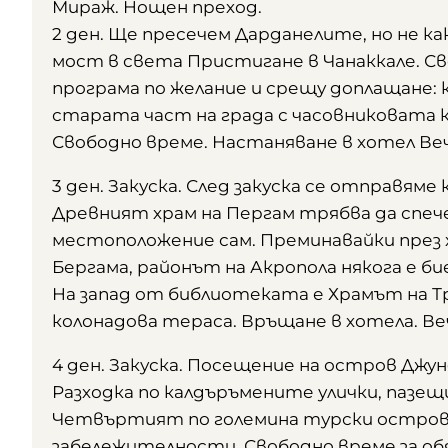
Мираж. Нощен преход.
2 ден. Ще пресечем Дарданелите, но не ка
мост в света Пристигане в Чанаккале. Св
програма по желание и срещу доплащане: 
старата част на града с часовниковата к
Свободно време. Настаняване в хотел Ве
3 ден. Закуска. След закуска се отправяме 
Древният храм на Пергам трябва да спе
местоположение сам. Преминавайки през 
Бергама, районът на Акропола някога е б
На запад от библиотеката е Храмът на Тр
колонадова тераса. Връщане в хотела. Ве
4 ден. Закуска. Посещение на остров Джун
Разходка по калдъръмените улички, пазе
Четвъртият по големина турски остров в 
забележителности. Свободно време за обяд.