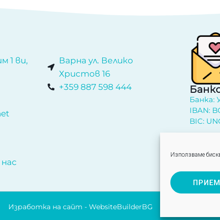
м 1 ви,
Варна ул. Велико
Христов 16
+359 887 598 444
Банко
Банка:
IBAN: B
net
BIC: UN
Абон
Използваме бискв
 нас
ПРИЕ
Изработка на сайт - WebsiteBuilderBG