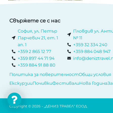
Свържете се с нас
София, ул. Петър
Пловдив ул. Анти
Парчевич 21, ет. 1
№ 11
ап. 1
+359 32 334 240
+359 2 865 12 77
+359 884 048 947
+359 897 44 71 94
info@deniztravel.
+359 884 91 88 80
Политика за поверителност
Общи условия
Екскурзии
Почивки
Фестивали
Нова Година
За
Contact
Us
Copyright © 2026 - „ДЕНИЗ ТРАВЕЛ“ ЕООД