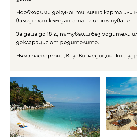
Необходими документи: лична карта или 
валидност към датата на отпътуване
За деца до 18 г., пътуващи без родители 
декларация от родителите.
Няма паспортни, визови, медицински и зд