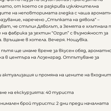
плато, от което се разкрива изключителна
адите на неповторимата гледка с чаша аромат
зувание, наречено „Стъпката на дявола“ –
ват, че стъпил Дяволът, а Земята е хлътнала 
е на фабрика за зехтин “Ozgun” с възможност за
а. Връщане в хотела. Вечеря. Нощувка.
о пътя ще имаме време за вкусен обяд, ароматн
ка в центъра на Лозенград. Отпътуване за
 актуализация и промяна на цените на входни
не на екскурзията: 40 туриста
инимален брой туристи: 2 дни преди началната