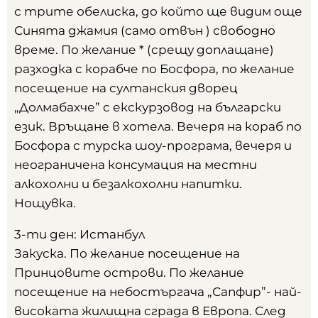
с трите обелиска, до който ще видим още
Синята джамия (само отвън ) свободно
време. По желание * (срещу доплащане)
разходка с корабче по Босфора, по желание
посещение на султанския дворец
„Долмабахче” с екскурзовод на български
език. Връщане в хотела. Вечеря на кораб по
Босфора с турска шоу-програма, вечеря и
неограничена консумация на местни
алкохолни и безалкохолни напитки.
Нощувка.
3-ти ден: Истанбул
Закуска. По желание посещение на
Принцовите острови. По желание
посещение на небостъргача „Сапфир”- най-
високата жилищна сграда в Европа. След