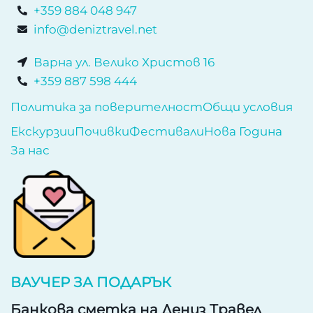
+359 884 048 947
info@deniztravel.net
Варна ул. Велико Христов 16
+359 887 598 444
Политика за поверителност
Общи условия
Екскурзии
Почивки
Фестивали
Нова Година
За нас
ВАУЧЕР ЗА ПОДАРЪК
Банкова сметка на Дениз Травел