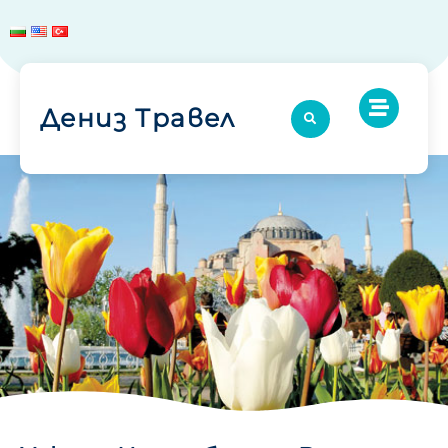
Дениз Травел