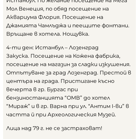
Истанбул. По желание посещение на Мега
Мол Венеция, по обяд посещение на
Аквариума Флория. Посещение на
Джамията Чамлъджа и пеещите фонтани.
Връщане в хотела. Нощувка.
4-ти ден: Истанбул – Лозенград
Закуска. Посещение на Кожена фабрика,
посещение на магазин за сладки изкушения.
Отпътуване за град Лозенград. Престой в
центъра на града. Пристигане късно
вечерта в гр. Бургас при
бензиностанцията “ОМВ” до хотел
“Мираж” и в гр. Варна при ул. “Антим I-ви” в
частта й при Археологическия Музей.
Лица над 79 г. не се застраховат!