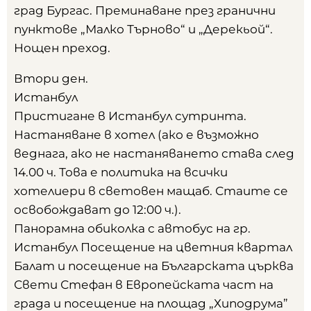
град Бургас. Преминаване през гранични
пунктове „Малко Търново“ и „Дерекьой“.
Нощен преход.
Втори ден.
Истанбул
Пристигане в Истанбул сутринта.
Настаняване в хотел (ако е възможно
веднага, ако не настаняването става след
14.00 ч. Това е политика на всички
хотелиери в световен мащаб. Стаите се
освобождават до 12:00 ч.).
Панорамна обиколка с автобус на гр.
Истанбул Посещение на цветния квартал
Балат и посещение на Българската църква
Свети Стефан в Европейската част на
града и посещение на площад „Хиподрума”