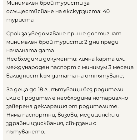
Минимален брой туристи за
осъществяване на екскурзията: 40
туриста
Срок за уведомяване при не достигнат
минимален брой туристи: 2 дни преди
началната дата
Необходими документи: лична карта или
международен паспорт с минимум 3 месеца
валидност към датата на отпътуване;
За деца до 18 г., пътуващи без родители
или с 1 родител е необходима нотариално
заверена декларация от родителите.
Няма паспортни, визови, медицински и
здравни изисквания, свързани с
пътуването.