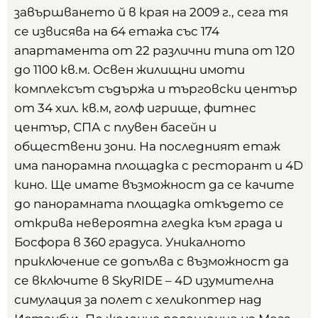
завършването й в края на 2009 г., сега тя
се извисява на 64 етажа със 174
апартамента от 22 различни типа от 120
до 1100 кв.м. Освен жилищни имоти
комплексът съдържа и търговски център
от 34 хил. кв.м, голф игрище, фитнес
център, СПА с плувен басейн и
обществени зони. На последният етаж
има панорамна площадка с ресторант и 4D
кино. Ще имате възможност да се качите
до панорамната площадка откъдето се
открива невероятна гледка към града и
Босфора в 360 градуса. Уникалното
приключение се допълва с възможност да
се включите в SkyRIDE – 4D изумителна
симулация за полет с хеликоптер над