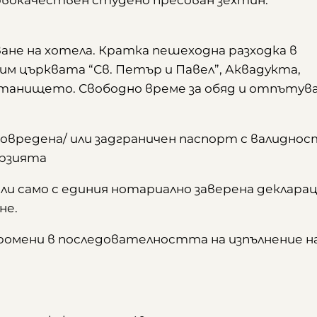
рвокачествен студено пресован зехтин.
аване на хотела. Кратка пешеходна разходка в
им църквата “Св. Петър и Павел”, Аквадукта,
станището. Свободно време за обяд и отпътув
повредена/ или задграничен паспорт с валиднос
урзията
или само с единия нотариално заверена декларац
не.
промени в последователността на изпълнение н