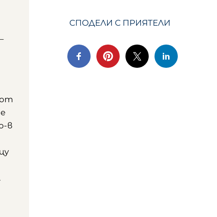
СПОДЕЛИ С ПРИЯТЕЛИ
–
 от
ме
о-в
щу
.