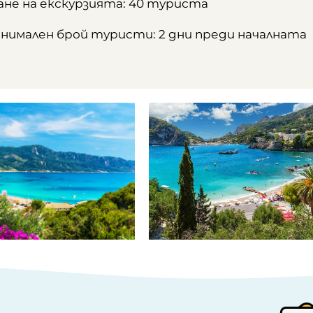
не на екскурзията: 40 туриста
инимален брой туристи: 2 дни преди началната