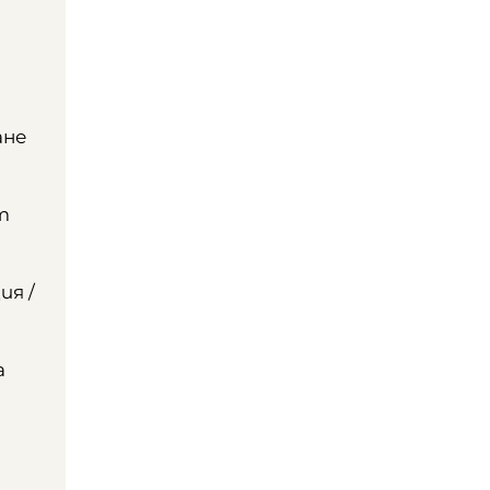
ане
т
ия /
а