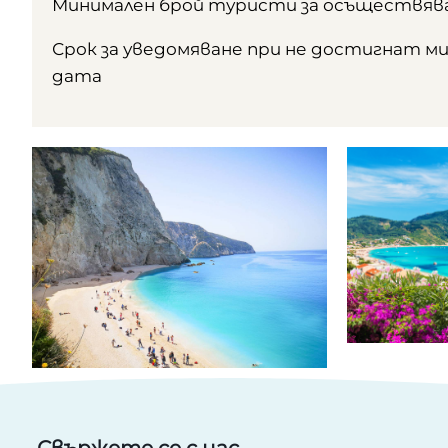
Минимален брой туристи за осъществява
Срок за уведомяване при не достигнат м
дата