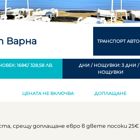
т Варна
ТРАНСПОРТ АВТО
ОВЕК: 168€/ 328,58 ЛВ.
ДНИ / НОЩУВКИ: 3 ДНИ / 
НОЩУВКИ
ЦЕНАТА НЕ ВКЛЮЧВА
ДОПЛАЩАНЕ
риста, срещу доплащане евро в двете посоки 25€