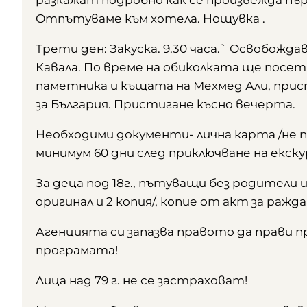
разкажат подробно как се произвежда пъ
Отпътуваме към хотела. Нощувка .
Трети ден: Закуска. 9.30 часа.` Освобожд
Кавала. По време на обиколката ще посет
паметника и къщата на Мехмед Али, при
за България. Пристигане късно вечерта.
Необходими документи- лична карта /не 
минимум 60 дни след приключване на екск
За деца под 18г., пътуващи без родители 
оригинал и 2 копия/, копие от акт за ражда
Агенцията си запазва правото да прави 
програмата!
Лица над 79 г. не се застраховат!