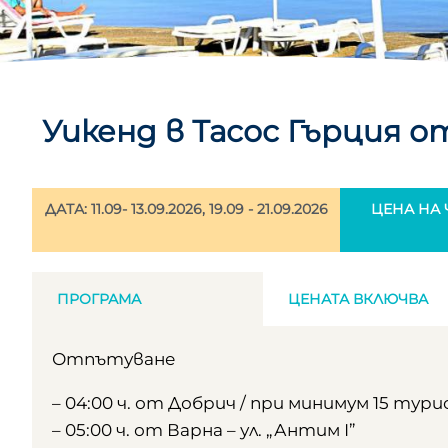
Уикенд в Тасос Гърция о
ДАТА: 11.09- 13.09.2026, 19.09 - 21.09.2026
ЦЕНА НА Ч
ПРОГРАМА
ЦЕНАТА ВКЛЮЧВА
Отпътуване
– 04:00 ч. от Добрич / при минимум 15 ту
– 05:00 ч. от Варна – ул. „Антим І”