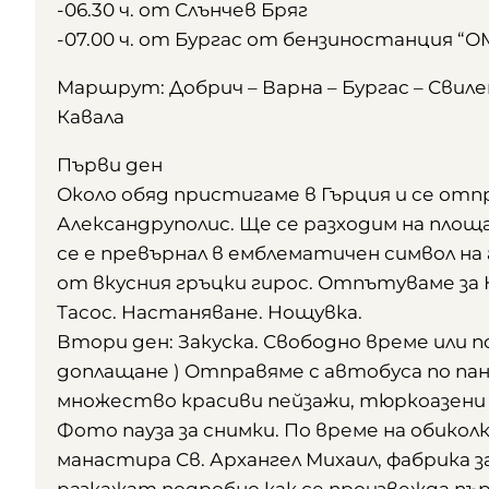
-06.30 ч. от Слънчев Бряг
-07.00 ч. от Бургас от бензиностaнция “О
Маршрут: Добрич – Варна – Бургас – Свиле
Кавала
Първи ден
Около обяд пристигаме в Гърция и се отп
Александруполис. Ще се разходим на площ
се е превърнал в емблематичен символ на
от вкусния гръцки гирос. Отпътуваме за
Тасос. Настаняване. Нощувка.
Втори ден: Закуска. Свободно време или п
доплащане ) Отправяме с автобуса по па
множество красиви пейзажи, тюркоазени п
Фото пауза за снимки. По време на обикол
манастира Св. Архангел Михаил, фабрика 