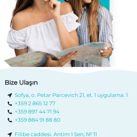
Bize Ulaşın
Sofya, o. Petar Parcevich 21, et. 1 uygulama. 1
+359 2 865 12 77
+359 897 44 71 94
+359 884 91 88 80
Filibe caddesi. Antim 1 Sen, № 11