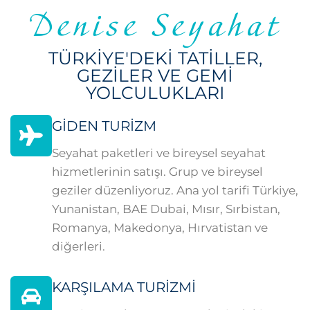
Denise Seyahat
TÜRKIYE'DEKI TATILLER,
GEZILER VE GEMI
YOLCULUKLARI
GIDEN TURIZM
Seyahat paketleri ve bireysel seyahat
hizmetlerinin satışı. Grup ve bireysel
geziler düzenliyoruz. Ana yol tarifi Türkiye,
Yunanistan, BAE Dubai, Mısır, Sırbistan,
Romanya, Makedonya, Hırvatistan ve
diğerleri.
KARŞILAMA TURIZMI