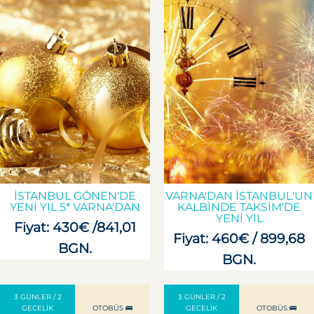
İSTANBUL GÖNEN'DE
VARNA'DAN İSTANBUL'UN
YENI YIL 5* VARNA'DAN
KALBINDE TAKSIM'DE
YENI YIL
Fiyat: 430€ /841,01
Fiyat: 460€ / 899,68
BGN.
BGN.
3 GÜNLER / 2
3 GÜNLER / 2
GECELIK
OTOBÜS 🚌
GECELIK
OTOBÜS 🚌