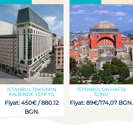
İSTANBUL TAKSIM'IN
İSTANBUL'DA HAFTA
KALBINDE YENI YIL
SONU
Fiyat: 450€ / 880.12
Fiyat: 89€/174,07 BGN.
BGN.