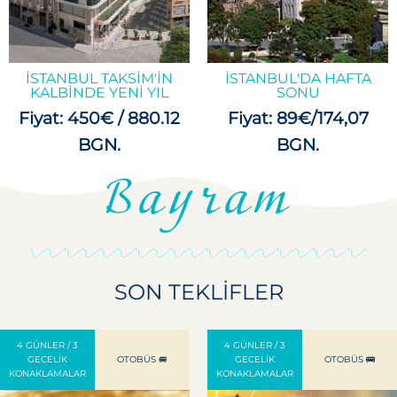
İSTANBUL TAKSIM'IN
İSTANBUL'DA HAFTA
KALBINDE YENI YIL
SONU
Fiyat: 450€ / 880.12
Fiyat: 89€/174,07
BGN.
BGN.
Bayram
SON TEKLIFLER
4 GÜNLER / 3
4 GÜNLER / 3
GECELIK
OTOBÜS 🚐
GECELIK
OTOBÜS 🚌
KONAKLAMALAR
KONAKLAMALAR