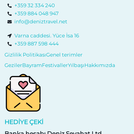
+359 32 334 240
+359 884 048 947
info@deniztravel.net
Varna caddesi. Yüce İsa 16
+359 887 598 444
Gizlilik Politikası
Genel terimler
Geziler
Bayram
Festivaller
Yılbaşı
Hakkımızda
HEDIYE ÇEKI
Banka hesabı Deniz Seyahat Ltd.