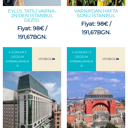
EYLÜL TATILI VARNA-
VARNA'DAN HAFTA
2N'DEN İSTANBUL
SONU İSTANBUL
GEZISI.
Fiyat: 98€ /
Fiyat: 98€ /
191,67BGN.
191,67BGN.
4 GÜNLER 3
4 GÜNLER / 2
GECELIK
GECELIK
OTOBÜS 🚌
OTOBÜS 🚌
KONAKLAMALA
KONAKLAMALA
R
R