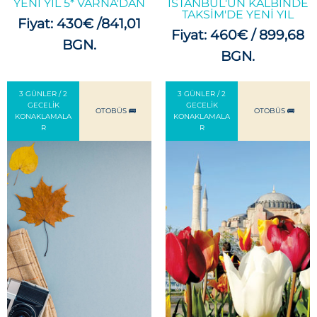
YENI YIL 5* VARNA'DAN
İSTANBUL'UN KALBINDE
TAKSIM'DE YENI YIL
Fiyat: 430€ /841,01
Fiyat: 460€ / 899,68
BGN.
BGN.
3 GÜNLER / 2
3 GÜNLER / 2
GECELIK
GECELIK
OTOBÜS 🚌
OTOBÜS 🚌
KONAKLAMALA
KONAKLAMALA
R
R