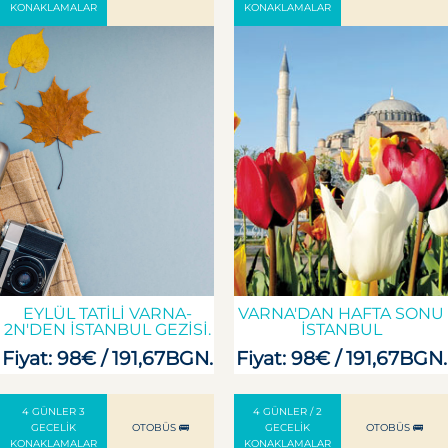
KONAKLAMALAR
KONAKLAMALAR
EYLÜL TATILI VARNA-
VARNA'DAN HAFTA SONU
2N'DEN İSTANBUL GEZISI.
İSTANBUL
Fiyat: 98€ / 191,67BGN.
Fiyat: 98€ / 191,67BGN.
4 GÜNLER 3
4 GÜNLER / 2
GECELIK
OTOBÜS 🚌
GECELIK
OTOBÜS 🚌
KONAKLAMALAR
KONAKLAMALAR