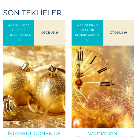
SON TEKLIFLER
4 GÜNLER / 3
4 GÜNLER / 3
GECELIK
GECELIK
OTOBÜS 🚐
OTOBÜS 🚌
KONAKLAMALA
KONAKLAMALA
R
R
İSTANBUL GÖNEN'DE
VARNA'DAN