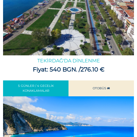
TEKIRDAĞ'DA DINLENME
Fiyat: 540 BGN. /276.10 €
5 GÜNLER / 4 GECELIK
OTOBÜS 🚐
KONAKLAMALAR