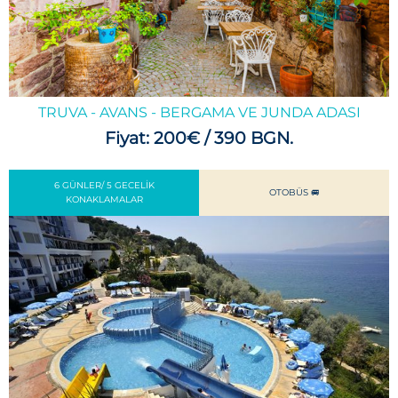
TRUVA - AVANS - BERGAMA VE JUNDA ADASI
Fiyat: 200€ / 390 BGN.
6 GÜNLER/ 5 GECELIK
OTOBÜS 🚐
KONAKLAMALAR