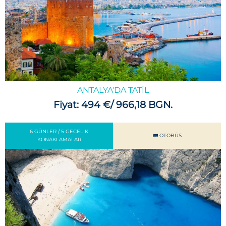
ANTALYA'DA TATIL
Fiyat: 494 €/ 966,18 BGN.
6 GÜNLER / 5 GECELIK
🚌 OTOBÜS
KONAKLAMALAR