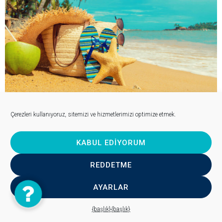
NEA IRAKLITSA YUNANISTAN
Çerezleri kullanıyoruz, sitemizi ve hizmetlerimizi optimize etmek.
Fiyat: 33.23 / 65 BGN.
KABUL EDIYORUM
1
🚌 OTOBÜS
REDDETME
AYARLAR
Contact
Us
{başlık}
{başlık}