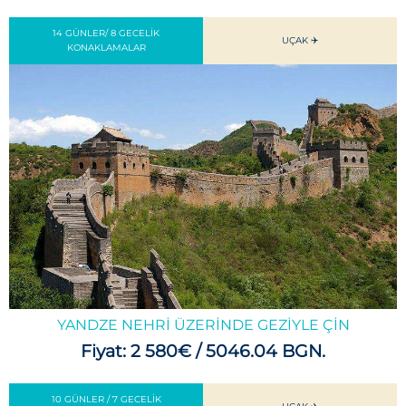
14 GÜNLER/ 8 GECELIK
UÇAK ✈️
KONAKLAMALAR
YANDZE NEHRI ÜZERINDE GEZIYLE ÇIN
Fiyat: 2 580€ / 5046.04 BGN.
10 GÜNLER / 7 GECELIK