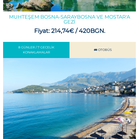
MUHTEŞEM BOSNA-SARAYBOSNA VE MOSTAR'A
GEZI
Fiyat: 214,74€ / 420BGN.
8 GÜNLER / 7 GECELIK
🚌 OTOBÜS
KONAKLAMALAR