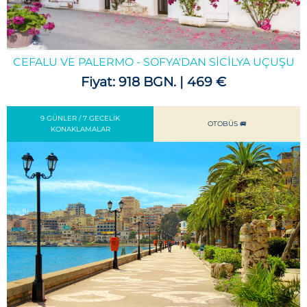
CEFALU VE PALERMO - SOFYA'DAN SICILYA UÇUŞU
Fiyat: 918 BGN. | 469 €
9 GÜNLER / 7 GECELIK
OTOBÜS 🚐
KONAKLAMALAR