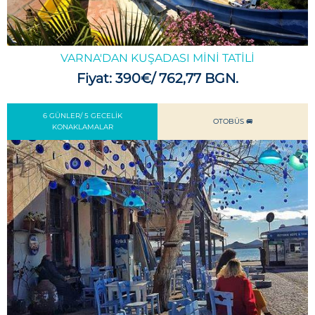
VARNA'DAN KUŞADASI MINI TATILI
Fiyat: 390€/ 762,77 BGN.
6 GÜNLER/ 5 GECELIK
OTOBÜS 🚐
KONAKLAMALAR