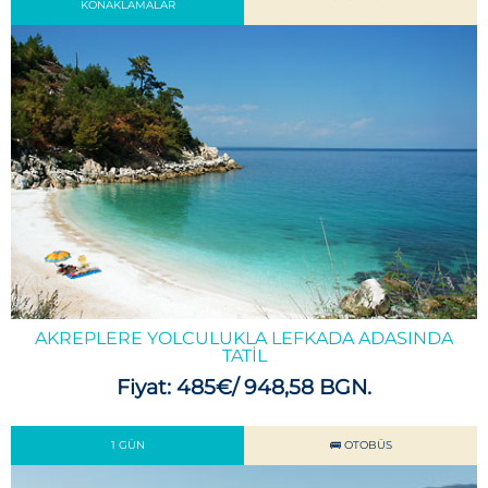
KONAKLAMALAR
AKREPLERE YOLCULUKLA LEFKADA ADASINDA
TATİL
Fiyat: 485€/ 948,58 BGN.
1 GÜN
🚌 OTOBÜS