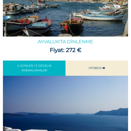
AYVALUK'TA DINLENME
Fiyat: 272 €
4 GÜNLER / 3 GECELIK
OTOBÜS 🚐
KONAKLAMALAR