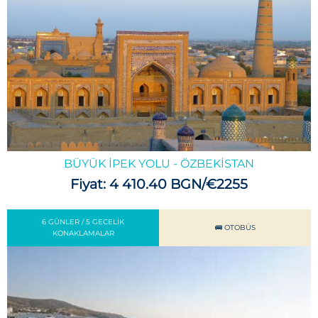
BÜYÜK İPEK YOLU - ÖZBEKİSTAN
Fiyat: 4 410.40 BGN/€2255
6 GÜNLER / 5 GECELIK
🚌 OTOBÜS
KONAKLAMALAR