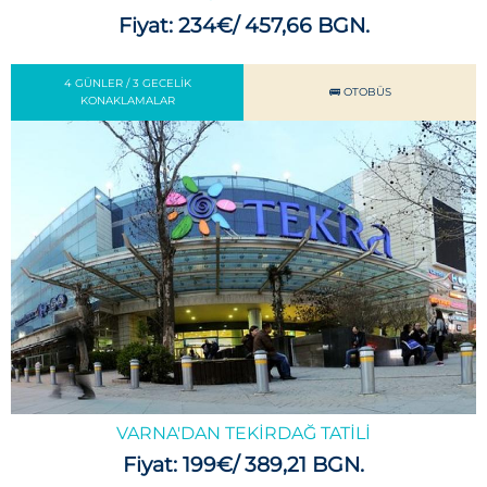
Fiyat: 234€/ 457,66 BGN.
4 GÜNLER / 3 GECELIK
🚌 OTOBÜS
KONAKLAMALAR
VARNA'DAN TEKIRDAĞ TATILI
Fiyat: 199€/ 389,21 BGN.