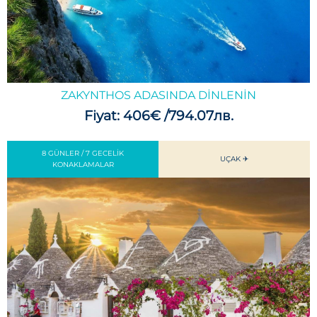
ZAKYNTHOS ADASINDA DINLENIN
Fiyat: 406€ /794.07лв.
8 GÜNLER / 7 GECELIK
UÇAK ✈
KONAKLAMALAR