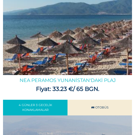
NEA PERAMOS YUNANISTAN'DAKI PLAJ
Fiyat: 33.23 €/ 65 BGN.
4 GÜNLER 3 GECELIK
🚌 OTOBÜS
KONAKLAMALAR