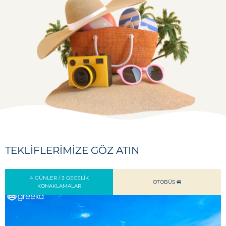
TEKLIFLERIMIZE GÖZ ATIN
4 GÜNLER / 3 GECELIK
OTOBÜS 🚐
KONAKLAMALAR