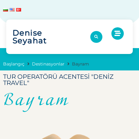
Denise
Seyahat
Başlangıç
Destinasyonlar
Bayram
TUR OPERATÖRÜ ACENTESI "DENIZ
TRAVEL"
Bayram