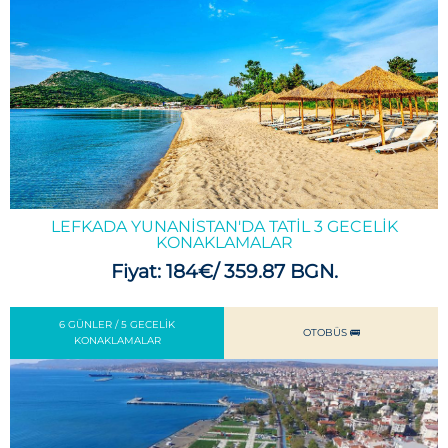
LEFKADA YUNANISTAN'DA TATIL 3 GECELIK
KONAKLAMALAR
Fiyat: 184€/ 359.87 BGN.
6 GÜNLER / 5 GECELIK
OTOBÜS 🚌
KONAKLAMALAR