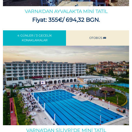
VARNA'DAN AYVALAK'TA MINI TATIL
Fiyat: 355€/ 694,32 BGN.
4 GÜNLER / 3 GECELIK
OTOBÜS 🚌
KONAKLAMALAR
VARNA'DAN SILIVRI'DE MINI TATIL