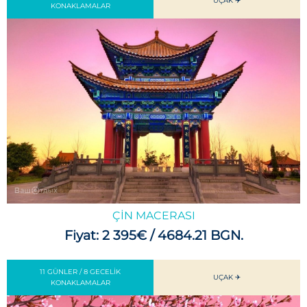
UÇAK ✈️
KONAKLAMALAR
ÇIN MACERASI
Fiyat: 2 395€ / 4684.21 BGN.
11 GÜNLER / 8 GECELIK
UÇAK ✈
KONAKLAMALAR