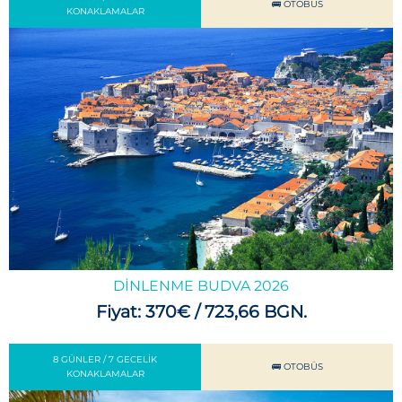
🚌 OTOBÜS
KONAKLAMALAR
DINLENME BUDVA 2026
Fiyat: 370€ / 723,66 BGN.
8 GÜNLER / 7 GECELIK
🚌 OTOBÜS
KONAKLAMALAR