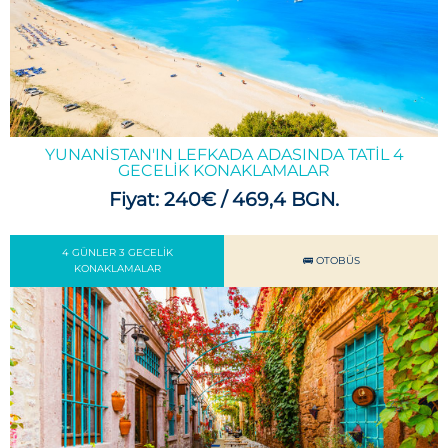
YUNANISTAN'IN LEFKADA ADASINDA TATIL 4
GECELIK KONAKLAMALAR
Fiyat: 240€ / 469,4 BGN.
4 GÜNLER 3 GECELIK
🚌 OTOBÜS
KONAKLAMALAR