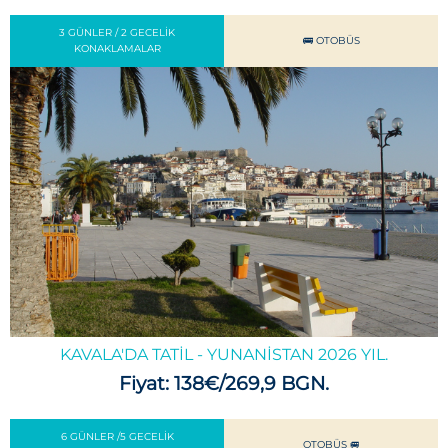
3 GÜNLER / 2 GECELIK
🚌 OTOBÜS
KONAKLAMALAR
KAVALA'DA TATIL - YUNANISTAN 2026 YIL.
Fiyat: 138€/269,9 BGN.
6 GÜNLER /5 GECELIK
OTOBÜS 🚐