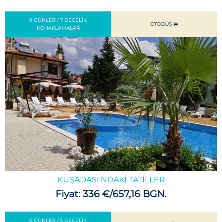
9 GÜNLER / 7 GECELIK
OTOBÜS 🚐
KONAKLAMALAR
KUŞADASI'NDAKI TATILLER
Fiyat: 336 €/657,16 BGN.
6 GÜNLER / 5 GECELIK