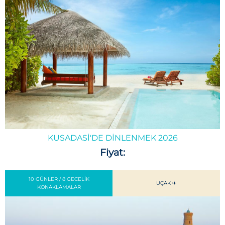
KUSADASI'DE DINLENMEK 2026
Fiyat:
10 GÜNLER / 8 GECELIK
UÇAK ✈️
KONAKLAMALAR