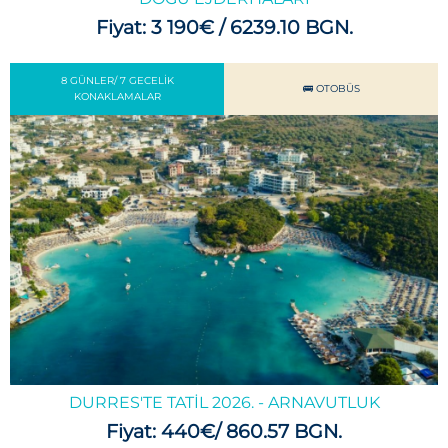
Fiyat: 3 190€ / 6239.10 BGN.
8 GÜNLER/ 7 GECELIK
🚌 OTOBÜS
KONAKLAMALAR
DURRES'TE TATIL 2026. - ARNAVUTLUK
Fiyat: 440€/ 860.57 BGN.