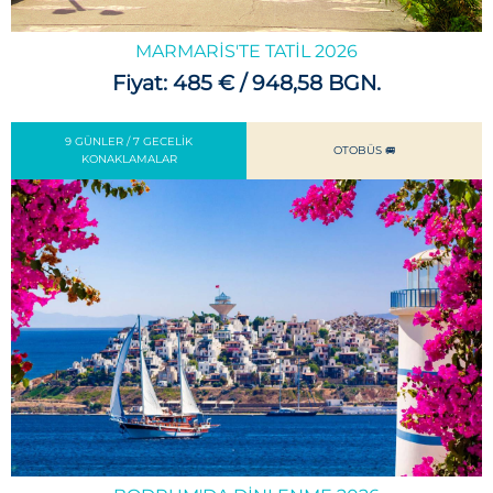
MARMARIS'TE TATIL 2026
Fiyat: 485 € / 948,58 BGN.
9 GÜNLER / 7 GECELIK
OTOBÜS 🚐
KONAKLAMALAR