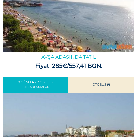
AVŞA ADASINDA TATIL
Fiyat: 285€/557,41 BGN.
9 GÜNLER / 7 GECELIK
OTOBÜS 🚌
KONAKLAMALAR