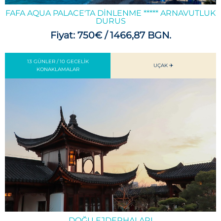
FAFA AQUA PALACE'TA DINLENME ***** ARNAVUTLUK
DURUS
Fiyat: 750€ / 1466,87 BGN.
13 GÜNLER / 10 GECELIK
UÇAK ✈️
KONAKLAMALAR
DOĞU EJDERHALARI