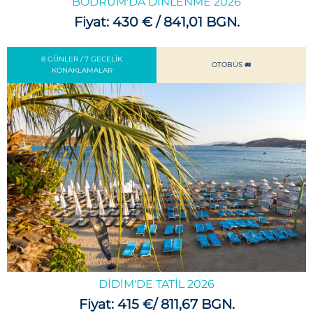
BODRUM'DA DINLENME 2026
Fiyat: 430 € / 841,01 BGN.
8 GÜNLER / 7 GECELIK
OTOBÜS 🚐
KONAKLAMALAR
DIDIM'DE TATIL 2026
Fiyat: 415 €/ 811,67 BGN.