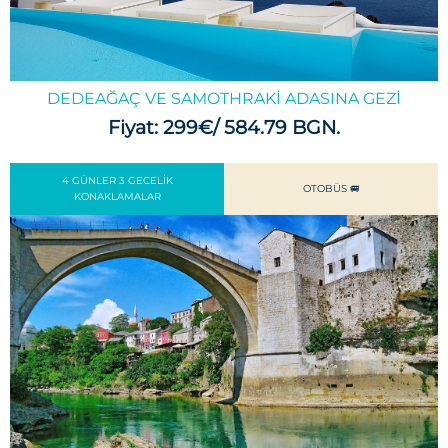
DEDEAĞAÇ VE SAMOTHRAKI ADASINA GEZI
Fiyat: 299€/ 584.79 BGN.
4 GÜNLER 3 GECELIK
OTOBÜS 🚐
KONAKLAMALAR