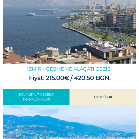
İZMIR - ÇEŞME VE ALAÇATI GEZISI
Fiyat: 215.00€ / 420.50 BGN.
9GÜNLER / 7 GECELIK
OTOBÜS 🚌
KONAKLAMALAR