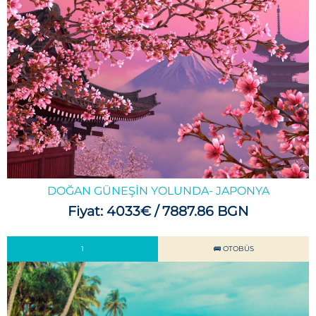
DOĞAN GÜNEŞİN YOLUNDA- JAPONYA
Fiyat: 4033€ / 7887.86 BGN
1
🚌 OTOBÜS