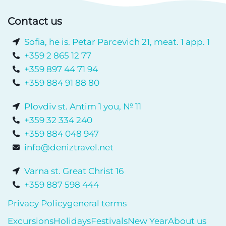
Contact us
Sofia, he is. Petar Parcevich 21, meat. 1 app. 1
+359 2 865 12 77
+359 897 44 71 94
+359 884 91 88 80
Plovdiv st. Antim 1 you, № 11
+359 32 334 240
+359 884 048 947
info@deniztravel.net
Varna st. Great Christ 16
+359 887 598 444
Privacy Policy
general terms
Excursions
Holidays
Festivals
New Year
About us