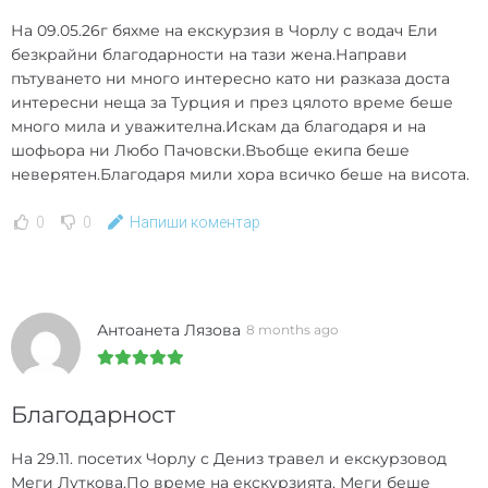
На 09.05.26г бяхме на екскурзия в Чорлу с водач Ели
безкрайни благодарности на тази жена.Направи
пътуването ни много интересно като ни разказа доста
интересни неща за Турция и през цялото време беше
много мила и уважителна.Искам да благодаря и на
шофьора ни Любо Пачовски.Въобще екипа беше
неверятен.Благодаря мили хора всичко беше на висота.
0
0
Напиши коментар
Антоанета Лязова
8 months ago
Благодарност
На 29.11. посетих Чорлу с Дениз травел и екскурзовод
Меги Луткова.По време на екскурзията, Меги беше