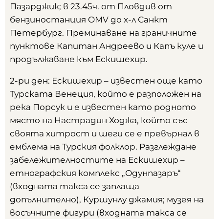
Пазарджик; в 23.45ч. от Пловдив от
бензиностанция OMV до х-л Санкт
Петербург. Преминаване на граничните
пунктове Капитан Андреево и Капъ куле и
продължаване към Ескишехир.
2-ри ден: Ескишехир – известен още като
Турската Венеция, който е разположен на
река Порсук и е известен като родното
място на Настрадин Ходжа, който със
своята хитрост и шеги се е превърнал в
емблема на Турския фолклор. Разглеждане
забележителностите на Ескишехир –
етнографския комплекс „Одунпазаръ“
(входната такса се заплаща
допълнително), Куршунлу джамия; музея на
восъчните фигури (входната такса се