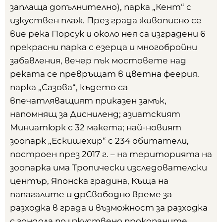
заплаща допълнително), парка „Кент“ с
изкуствен плаж. През града живописно се
вие река Порсук и около нея са изградени 6
прекрасни парка с езерца и многобройни
забавления, вечер пък мостовете над
реката се превръщат в цветна феерия.
парка „Сазова“, където са
впечатляващият приказен замък,
напомнящ за Дисниленд; азиатският
Миниатюрк с 32 макета; най-новият
зоопарк „Ескишехир“ с 234 обитатели,
построен през 2017 г. – на територията на
зоопарка има Тропически изследователски
център, Японска градина, Къща на
папагалите и дрСвободно време за
разходка в града и възможност за разходка
с гондола по изкуствено прокопаните