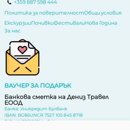
+359 887 598 444
Политика за поверителност
Общи условия
Екскурзии
Почивки
Фестивали
Нова Година
За нас
ВАУЧЕР ЗА ПОДАРЪК
Банкова сметка на Дениз Травел
ЕООД
Банка: Уникредит Булбанк
IBAN: BG86UNCR 7527 105 845 8718
BIC: UNCRBGSF (лева)