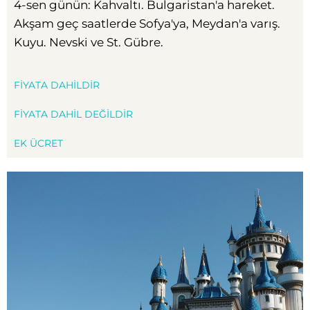
4-sen günün: Kahvaltı. Bulgaristan'a hareket.
Akşam geç saatlerde Sofya'ya, Meydan'a varış.
Kuyu. Nevski ve St. Gübre.
FIYATA DAHILDIR
FIYATA DAHIL DEĞILDIR
EK ÜCRET