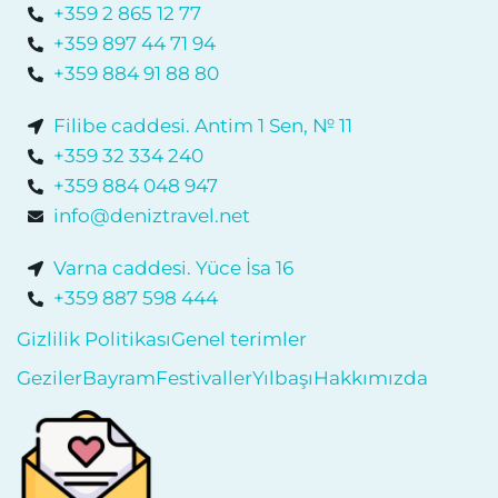
+359 2 865 12 77
+359 897 44 71 94
+359 884 91 88 80
Filibe caddesi. Antim 1 Sen, № 11
+359 32 334 240
+359 884 048 947
info@deniztravel.net
Varna caddesi. Yüce İsa 16
+359 887 598 444
Gizlilik Politikası
Genel terimler
Geziler
Bayram
Festivaller
Yılbaşı
Hakkımızda