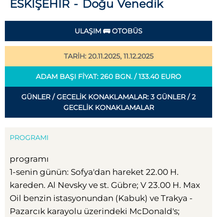
ESKİŞEHİR - Doğu Venedik
ULAŞIM 🚌 OTOBÜS
TARİH: 20.11.2025, 11.12.2025
ADAM BAŞI FIYAT: 260 BGN. / 133.40 EURO
GÜNLER / GECELIK KONAKLAMALAR: 3 GÜNLER / 2
GECELIK KONAKLAMALAR
PROGRAMI
programı
1-senin günün: Sofya'dan hareket 22.00 H.
kareden. Al Nevsky ve st. Gübre; V 23.00 H. Max
Oil benzin istasyonundan (Kabuk) ve Trakya -
Pazarcık karayolu üzerindeki McDonald's;