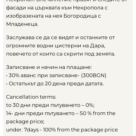
фасади на църквата към Некропола с
изобразената на нея Богородица с
Младенеца
.
Заслужава се да се видят и останките от
огромните водни цистерни на Дара
,
повечето от които са скрити под земята
.
Записване и начин на плащане
:
• 30%
аванс при записване
- (300BGN)
• Остатъкът до
20
дена преди датата
.
Cancellation terms:
to 30
дни преди пътуването –
0%;
14-
дни преди пътуването –
50 % from the
package price;
under. 7days - 100% from the package price