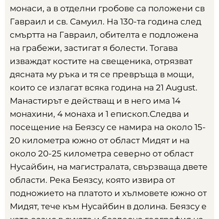
монаси
,
а в отделни гробове са положени св
Гавраил и св
.
Самуил
.
На 130-та година след
смъртта на Гавраил
,
обителта е подложена
на грабежи
,
застигат я болести
.
Тогава
изваждат костите на свещеника
,
отрязват
дясната му ръка и тя се превръща в мощи
,
които се излагат всяка година на
21 August.
Манастирът е действащ и в него има
14
монахини
, 4
монаха и
1
епископ.Следва и
посещение на Беязсу се намира на около
15-
20
километра южно от област Мидят и на
около
20-25
километра северно от област
Нусайбин
,
на магистралата
,
свързваща двете
области
.
Река Беязсу
,
която извира от
подножието на платото и хълмовете южно от
Мидят
,
тече към Нусайбин в долина
.
Беязсу е