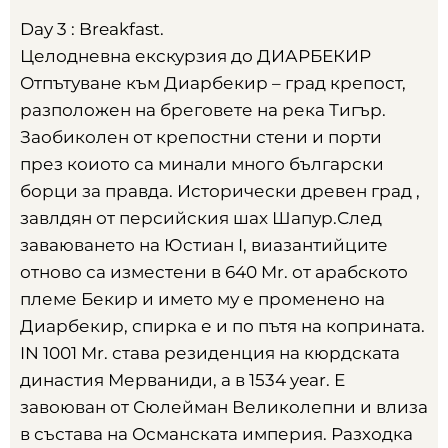
Day 3 : Breakfast.
Целодневна екскурзия до ДИАРБЕКИР
Отпътуване към Диарбекир – град крепост
,
разположен на бреговете на река Тигър
.
Заобиколен от крепостни стени и порти
през коиото са минали много български
борци за правда
.
Исторически древен град
,
завлдян от персийския шах Шапур.След
заваюването на Юстиан I
,
виазантийците
отново са изместени в
640 Mr.
от арабското
племе Бекир и името му е променено на
Диарбекир
,
спирка е и по пътя на коприната
.
IN 1001 Mr.
става резиденция на кюрдската
династия Мерваниди
,
а в
1534 year.
Е
завоюван от Сюлейман Великолепни и влиза
в състава на Османската империя
.
Разходка