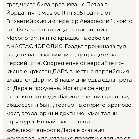
град често бива сравняван с Петра в
Йордания
. It was built in 505
година от
Византийския император Анастасий
1 ,
който
го обявява за столица на провинция
Месопотамия и го кръщва на себе си
АНАСТАСИОПОЛИС
.
Градът преминава ту в
ръцете на византийците
,
ту в ръцете на
персийците
.
Според една от версийте по-
късно е кръстен ДАРА в чест на персийския
владетел Дарий
.
В наши дни едва една трета
от Дара е проучена
.
Могат да се видят
останките от издълбаните военни складове
,
общесвени бани
,
театър на открито
,
храмове
,
мост
,
агора
,
арки и други монументални
структури
.
Но най
-
запазената
забележителност в Дара е скалния
Некропол
.
Впечатление правят и следите от