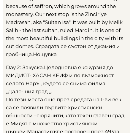
because of saffron, which grows around the
monastery. Our next stop is the Zinciriye
Madrasah, aka "Sultan Isa". It was built by Melik
Salih - the last sultan, ruled Mardin. It is one of
the most beautiful buildings in the city with its
cut domes.
Сградата се състои от джамия и
гробница.Нощувка
Day 2:
Закуска.Целодневна екскурзия до
МИДИЯТ
-
ХАСАН КЕИФ и по възможност
селото Наръ
,
където се снима филма
„Далечния град „
.
По тези места още през средата на 1-ви век
са се появили първите християнски
общности –сюрянити
,
като техен главен град
е Мидят с множество християнски
църкви.Манастирът е построен през 493та