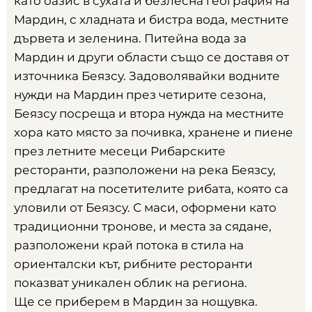
като оазис в сухата и безлесна география на
Мардин
,
с хладната и бистра вода
,
местните
дървета и зеленина
.
Питейна вода за
Мардин и други области също се доставя от
източника Беязсу
.
Задоволявайки водните
нужди на Мардин през четирите сезона
,
Беязсу посреща и втора нужда на местните
хора като място за почивка
,
хранене и пиене
през летните месеци Рибарските
ресторанти
,
разположени на река Беязсу
,
предлагат на посетителите рибата
,
която са
уловили от Беязсу
.
С маси
,
оформени като
традиционни тронове
,
и места за сядане
,
разположени край потока в стила на
ориенталски кът
,
рибните ресторанти
показват уникален облик на региона
.
Ще се приберем в Мардин за нощувка
.