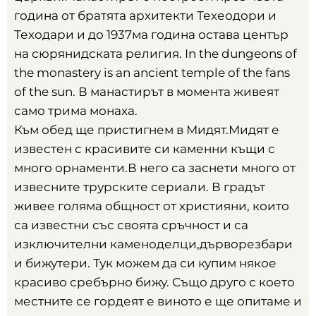
година от братята архитекти Техеодори и
Теходари и до 1937ма година остава център
на сюрянидската религия
. In the dungeons of
the monastery is an ancient temple of the fans
of the sun.
В манастирът в момента живеят
само трима монаха
.
Към обед ще пристигнем в Мидят.Мидят е
известен с красивите си каменни къщи с
много орнаменти.В него са заснети много от
извесните трурските сериали
.
В градът
живее голяма общност от християни
,
които
са известни със своята сръчност и са
изключителни каменоделци
,
дърворезбари
и бижутери
.
Тук можем да си купим някое
красиво сребърно бижу
.
Също друго с което
местните се гордеят е виното е ще опитаме и