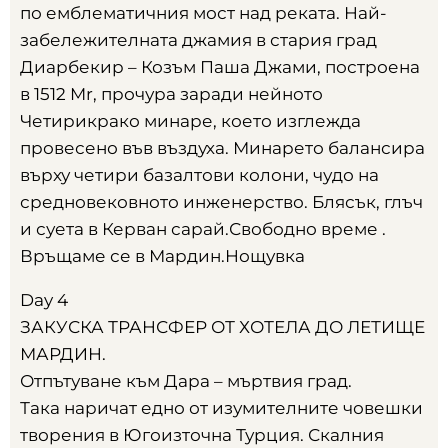
по емблематичния мост над реката
.
Най
-
забележителната джамия в стария град
Диарбекир – Козъм Паша Джами
,
построена
в
1512 Mr,
прочура заради нейното
Четирикрако минаре
,
което изглежда
провесено във въздуха
.
Минарето балансира
върху четири базалтови колони
,
чудо на
средновековното инженерство
.
Блясък
,
глъч
и суета в Керван сарай.Свободно време
.
Връщаме се в Мардин.Нощувка
Day 4
ЗАКУСКА ТРАНСФЕР ОТ ХОТЕЛА ДО ЛЕТИЩЕ
МАРДИН
.
Отпътуване към Дара – мъртвия град
.
Така наричат едно от изумителните човешки
творения в Югоизточна Турция
.
Скалния