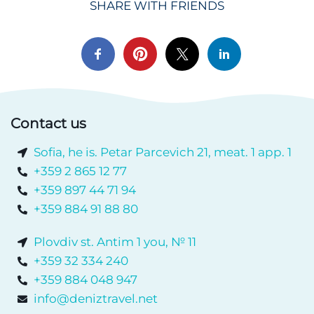
SHARE WITH FRIENDS
Contact us
Sofia, he is. Petar Parcevich 21, meat. 1 app. 1
+359 2 865 12 77
+359 897 44 71 94
+359 884 91 88 80
Plovdiv st. Antim 1 you, № 11
+359 32 334 240
+359 884 048 947
info@deniztravel.net