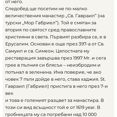
от него
.
Следобед ще посетим не по-малко
величествения манастир „Св
.
Гавраил”
(
на
турски „Мор Габриел”
).
Той е смятан за
втория по святост сред православните
християни в света
.
Първият разбира се
,
е в
Ерусалим
.
Основан е още през 397-а от Св
.
Самуил и св
.
Симеон
.
Цялостната му
реставрация завършва през
1997 Mr.
и сега
грее в пълния си блясък – неизбродим и
потънал в зеленина
.
Има поверие
,
че ако
човек
7
пъти дойде в него
,
става хаджия
. St.
Гавраил
(
Габриел
)
пристига в него през 7-и
век
и това е големият разцвет за манастира
.
В
този си вид всъщност той е от
1619 year.
В
гробницата му са погребани над
10 000