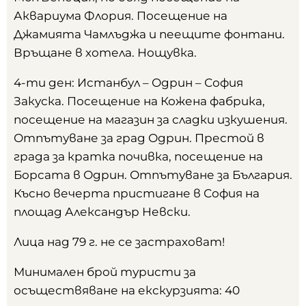
Аквариума Флория. Посещение на
Джамията Чамлъджа и пеещите фонтани.
Връщане в хотела. Нощувка.
4-ти ден: Истанбул – Одрин – София
Закуска. Посещение на Кожена фабрика,
посещение на магазин за сладки изкушения.
Отпътуване за град Одрин. Престой в
града за кратка почивка, посещение на
Борсата в Одрин. Отпътуване за България.
Късно вечерта пристигане в София на
площад Александър Невски.
Лица над 79 г. не се застраховат!
Минимален брой туристи за
осъществяване на екскурзията: 40