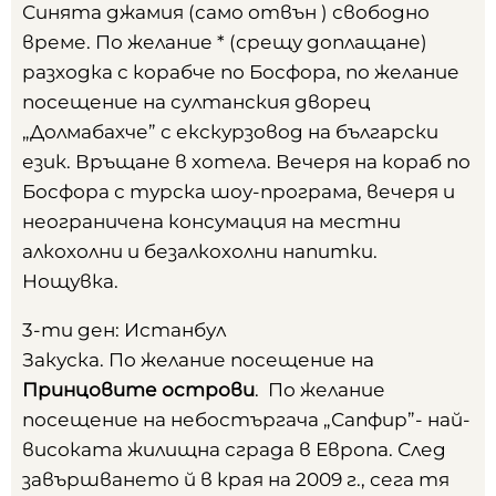
Синята джамия (само отвън ) свободно
време. По желание * (срещу доплащане)
разходка с корабче по Босфора, по желание
посещение на султанския дворец
„Долмабахче” с екскурзовод на български
език. Връщане в хотела. Вечеря на кораб по
Босфора с турска шоу-програма, вечеря и
неограничена консумация на местни
алкохолни и безалкохолни напитки.
Нощувка.
3-ти ден: Истанбул
Закуска. По желание посещение на
Принцовите острови
. По желание
посещение на небостъргача „Сапфир”- най-
високата жилищна сграда в Европа. След
завършването й в края на 2009 г., сега тя