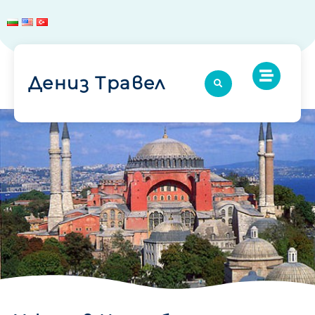
Дениз Травел