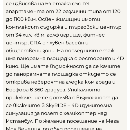
се извисява на 64 етажа със 174
апартамента от 22 различни типа от 120
до 1100 кв.м. Освен жилищни имоти
комплексът съдържа и търговски център
от 34 хил. кв.м, голф игрище, фитнес
център, СПА с плувен басейн и
обществени зони. На последният етаж
има панорамна площадка с ресторант и 4D
кино. Ще имате възможност да се качите
до панорамната площадка откъдето се
открива невероятна гледка към града и
Босфора в 360 градуса. Уникалното
приключение се допълва с възможност да
се включите в SkyRIDE – 4D изумителна
симулация за полет с хеликоптер над
Истанбул. По желание посещение на Мега
Мол Венеция, по обяд посещение на