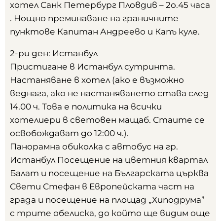
хотел Санк Петербург Пловдив – 2о.45 часа
. Нощно преминаване на граничните
пунктове Капитан Андреево и Капъ куле.
2-ри ден: Истанбул
Пристигане в Истанбул сутринта.
Настаняване в хотел (ако е възможно
веднага, ако не настаняването става след
14.00 ч. Това е политика на всички
хотелиери в световен мащаб. Стаите се
освобождават до 12:00 ч.).
Панорамна обиколка с автобус на гр.
Истанбул Посещение на цветния квартал
Балат и посещение на Българската църква
Свети Стефан в Европейската част на
града и посещение на площад „Хиподрума”
с трите обелиска, до който ще видим още