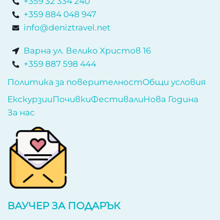
+359 32 334 240
+359 884 048 947
info@deniztravel.net
Варна ул. Велико Христов 16
+359 887 598 444
Политика за поверителност
Общи условия
Екскурзии
Почивки
Фестивали
Нова Година
За нас
ВАУЧЕР ЗА ПОДАРЪК