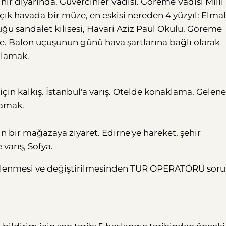
sihir diyarında. Güvercinler Vadisi. Göreme Vadisi Milli
açık havada bir müze, en eskisi nereden 4 yüzyıl: Elmal
nduğu sandalet kilisesi, Havari Aziz Paul Okulu. Göreme
e. Balon uçuşunun günü hava şartlarına bağlı olarak
hlamak.
 için kalkış. İstanbul'a varış. Otelde konaklama. Gelen
lamak.
çin bir mağazaya ziyaret. Edirne'ye hareket, şehir
varış, Sofya.
üncellenmesi ve değiştirilmesinden TUR OPERATÖRÜ sor