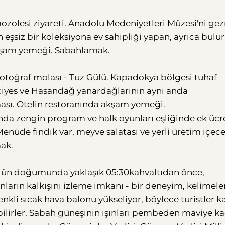
mozolesi ziyareti. Anadolu Medeniyetleri Müzesi'ni g
 eşsiz bir koleksiyona ev sahipliği yapan, ayrıca bulur
. Akşam yemeği. Sabahlamak.
fotoğraf molası - Tuz Gülü. Kapadokya bölgesi tuhaf
rçiyes ve Hasandağ yanardağlarının aynı anda
ası. Otelin restoranında akşam yemeği.
da zengin program ve halk oyunları eşliğinde ek ücr
 Menüde fındık var, meyve salatası ve yerli üretim içec
mak.
, gün doğumunda yaklaşık 05:30kahvaltıdan önce,
arın kalkışını izleme imkanı - bir deneyim, kelimele
nkli sıcak hava balonu yükseliyor, böylece turistler k
ebilirler. Sabah güneşinin ışınları pembeden maviye k