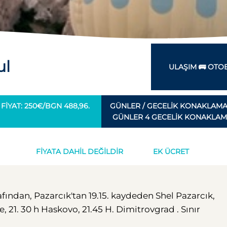
ul
ULAŞIM 🚌 OTO
FIYAT: 250€/BGN 488,96.
GÜNLER / GECELIK KONAKLAMA
GÜNLER 4 GECELIK KONAKLA
FIYATA DAHIL DEĞILDIR
EK ÜCRET
fından, Pazarcık'tan 19.15. kaydeden Shel Pazarcık,
 21. 30 h Haskovo, 21.45 H. Dimitrovgrad . Sınır