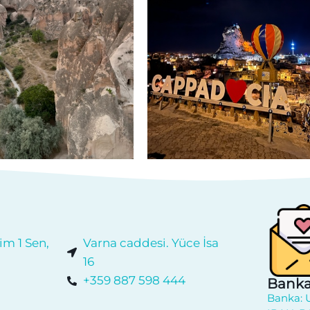
im 1 Sen,
Varna caddesi. Yüce İsa
16
+359 887 598 444
Banka
Banka: 