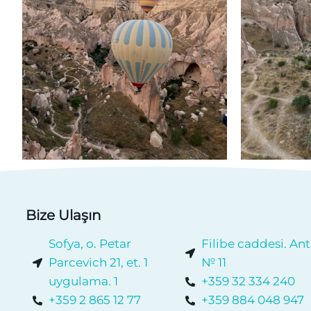
Bize Ulaşın
Sofya, o. Petar
Filibe caddesi. Ant
Parcevich 21, et. 1
№ 11
uygulama. 1
+359 32 334 240
+359 2 865 12 77
+359 884 048 947