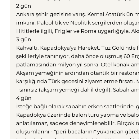
2 gün
Ankara şehir gezisine varış. Kemal Atatürk'ün 
imkanı, Paleolitik ve Neolitik sergilerden oluşan
Hititlerle ilgili, Frigler ve Roma uygarlığıyla
3 gün
Kahvaltı. Kapadokya'ya Hareket. Tuz Gölü'nde 
şekilleriyle tanınıyor, daha önce oluşmuş 60 E
patlamasından milyon yıl sonra. Otel konaklam
Akşam yemeğinin ardından otantik bir restoran
karşılığında Türk gecesini ziyaret etme fırsatı.
- sınırsız (akşam yemeği dahil değil). Sabahla
4 gün
İsteğe bağlı olarak sabahın erken saatlerinde
Kapadokya üzerinde balon turu yapma ve balonl
anlatılamaz, sadece deneyimlenebilir. Birçok re
oluşumlarını - "peri bacalarını" yukarıdan gör