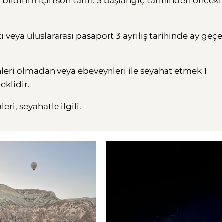
ildirim için son tarih: 5 başlangıç ​​tarihinden önceki
 veya uluslararası pasaport 3 ayrılış tarihinde ay geçer
nleri olmadan veya ebeveynleri ile seyahat etmek 1
eklidir.
eri, seyahatle ilgili.