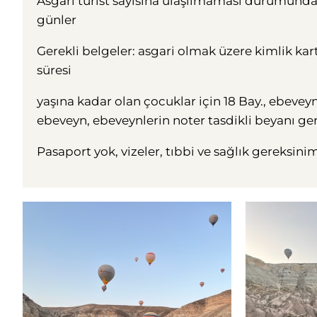
Asgari turist sayısına ulaşılmaması durumunda b
günler
Gerekli belgeler: asgari olmak üzere kimlik kartı
süresi
yaşına kadar olan çocuklar için 18 Bay., ebevey
ebeveyn, ebeveynlerin noter tasdikli beyanı ger
Pasaport yok, vizeler, tıbbi ve sağlık gereksiniml