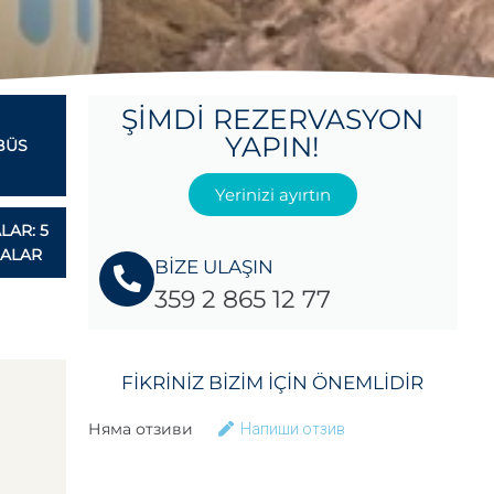
ŞIMDI REZERVASYON
YAPIN!
BÜS
Yerinizi ayırtın
LAR: 5
MALAR
BİZE ULAŞIN
359 2 865 12 77
FIKRINIZ BIZIM IÇIN ÖNEMLIDIR
Няма отзиви
Напиши отзив