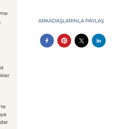
ezme
ARKADAŞLARINLA ​​PAYLAŞ
,
et
ekler
rle
aya
adar