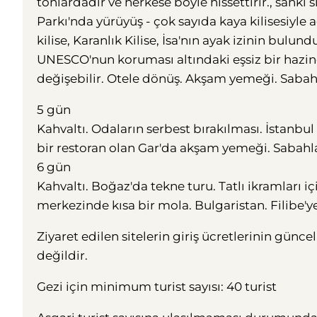
tonlardadır ve herkese böyle hissettirir., sanki 
Parkı'nda yürüyüş - çok sayıda kaya kilisesiyle 
kilise, Karanlık Kilise, İsa'nın ayak izinin bulu
UNESCO'nun koruması altındaki eşsiz bir hazin
değişebilir. Otele dönüş. Akşam yemeği. Saba
5 gün
Kahvaltı. Odaların serbest bırakılması. İstanbul
bir restoran olan Gar'da akşam yemeği. Sabah
6 gün
Kahvaltı. Boğaz'da tekne turu. Tatlı ikramları i
merkezinde kısa bir mola. Bulgaristan. Filibe'ye 
Ziyaret edilen sitelerin giriş ücretlerinin g
değildir.
Gezi için minimum turist sayısı: 40 turist