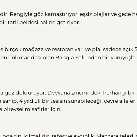
dir. Rengiyle göz kamaştırıyor, eşsiz plajlar ve gece ha
ir tatil beldesi haline getiriyor.
e birçok mağaza ve restoran var, ve plaj sadece açık 
 en ünlü caddesi olan Bangla Yolu'ndan bir yürüyüşle
a göz dolduruyor. Deevana zincirindeki herhangi bir 
sahip, 4 yıldızlı bir tesisin sunabileceği, çevre aileler 
 bireysel misafirler için.
oda tipi klimalıdır, rahat ve aydınlık. Manzara telaşlı 