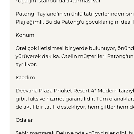
*Uçağın İstanbul'da aktarması var
Patong, Tayland'ın en ünlü tatil yerlerinden biri
Plaj eğimli, Bu da Patong'u çocuklar için ideal b
Konum
Otel çok iletişimsel bir yerde bulunuyor, önünd
yürüyerek dakika. Otelin müşterileri Patong'un
ayrılıyor.
İstedim
Deevana Plaza Phuket Resort 4* Modern tarzıyl
gibi, lüks ve hizmet garantilidir. Tüm olanaklara 
de aktif bir tatili destekliyor, hem çiftler hem de
Odalar
Şehir manzaralı Deluxe oda - tüm tipler gibi, bu 