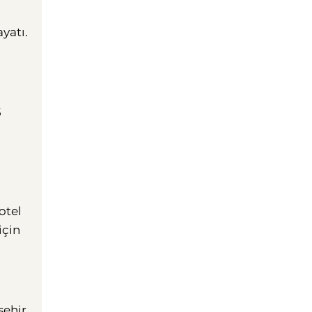
yatı.
5
otel
için
şehir