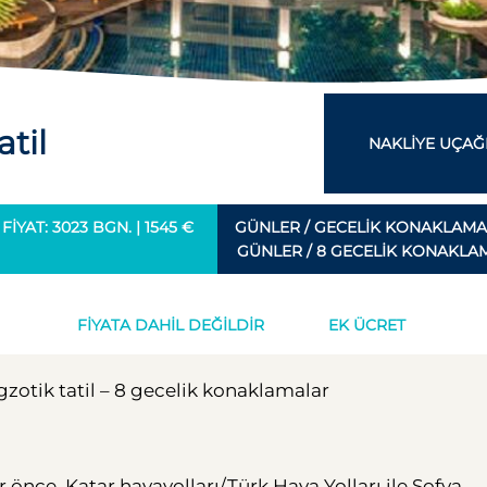
til
NAKLIYE UÇAĞI
IYAT: 3023 BGN. | 1545 €
GÜNLER / GECELIK KONAKLAMAL
GÜNLER / 8 GECELIK KONAKLA
FIYATA DAHIL DEĞILDIR
EK ÜCRET
zotik tatil – 8 gecelik konaklamalar
 önce. Katar havayolları/Türk Hava Yolları ile Sofya