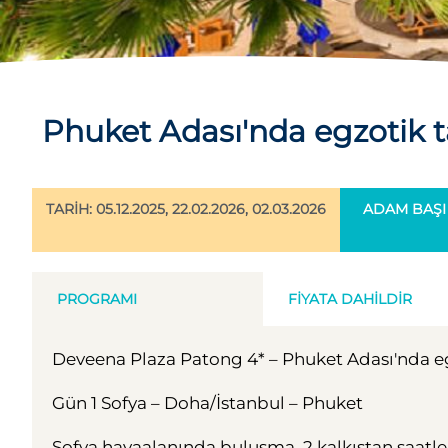
Phuket Adası'nda egzotik ta
TARİH: 05.12.2025, 22.02.2026, 02.03.2026
ADAM BAŞI F
PROGRAMI
FIYATA DAHILDIR
Deveena Plaza Patong 4* – Phuket Adası'nda eg
Gün 1 Sofya – Doha/İstanbul – Phuket
Sofya havaalanında buluşma, 2 kalkıştan saatler