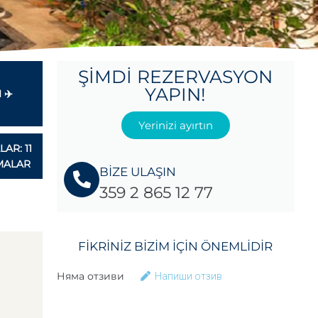
ŞIMDI REZERVASYON
YAPIN!
 ✈️
Yerinizi ayırtın
AR: 11
MALAR
BİZE ULAŞIN
359 2 865 12 77
FIKRINIZ BIZIM IÇIN ÖNEMLIDIR
Няма отзиви
Напиши отзив