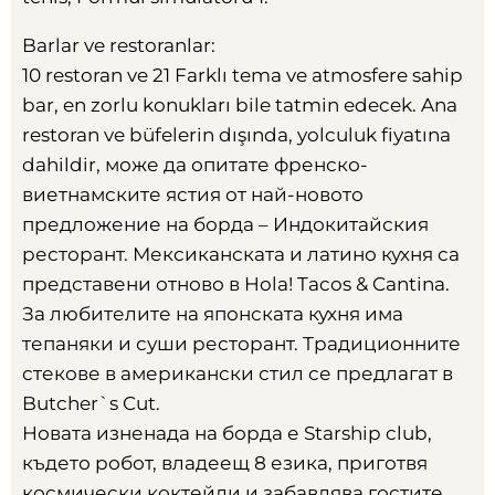
Barlar ve restoranlar:
10 restoran ve 21 Farklı tema ve atmosfere sahip
bar, en zorlu konukları bile tatmin edecek. Ana
restoran ve büfelerin dışında, yolculuk fiyatına
dahildir,
може да опитате френско-
виетнамските ястия от най-новото
предложение на борда – Индокитайския
ресторант
.
Мексиканската и латино кухня са
представени отново в Hola
!
Tacos
&
Cantina
.
За любителите на японската кухня има
тепаняки и суши ресторант
.
Традиционните
стекове в американски стил се предлагат в
Butcher`s Cut
.
Новата изненада на борда е Starship club
,
където робот
,
владеещ
8
езика
,
приготвя
космически коктейли и забавлява гостите
.