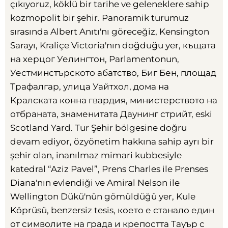
çıkıyoruz, köklü bir tarihe ve geleneklere sahip
kozmopolit bir şehir. Panoramik turumuz
sırasında Albert Anıtı'nı göreceğiz, Kensington
Sarayı, Kraliçe Victoria'nın doğduğu yer,
къщата
на херцог Уелингтон
, Parlamentonun,
Уестминстърското абатство
,
Биг Бен
,
площад
Трафалгар
,
улица Уайтхол
,
дома на
Кралската конна гвардия
,
министерството на
отбраната
,
знаменитата Даунинг стрийт
, eski
Scotland Yard. Tur Şehir bölgesine doğru
devam ediyor, özyönetim hakkına sahip ayrı bir
şehir olan, inanılmaz mimari kubbesiyle
katedral “Aziz Pavel”, Prens Charles ile Prenses
Diana'nın evlendiği ve Amiral Nelson ile
Wellington Dükü'nün gömüldüğü yer, Kule
Köprüsü, benzersiz tesis,
което е станало един
от символите на града и крепостта Тауър с