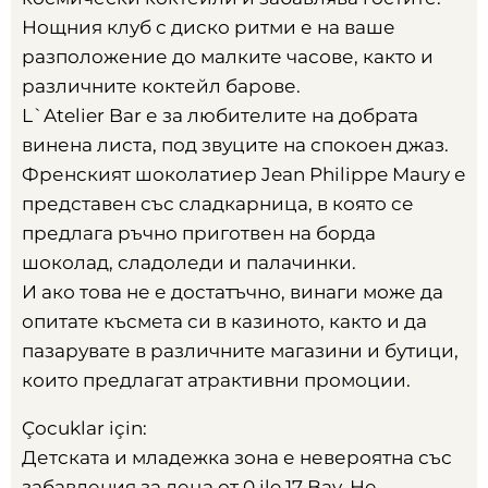
Нощния клуб с диско ритми е на ваше
разположение до малките часове
,
както и
различните коктейл барове
.
L`Atelier Bar е за любителите на добрата
винена листа
,
под звуците на спокоен джаз
.
Френският шоколатиер Jean Philippe Maury е
представен със сладкарница
,
в която се
предлага ръчно приготвен на борда
шоколад
,
сладоледи и палачинки
.
И ако това не е достатъчно
,
винаги може да
опитате късмета си в казиното
,
както и да
пазарувате в различните магазини и бутици
,
които предлагат атрактивни промоции
.
Çocuklar için:
Детската и младежка зона е невероятна със
забавления за деца от
0 ile 17 Bay.
Не