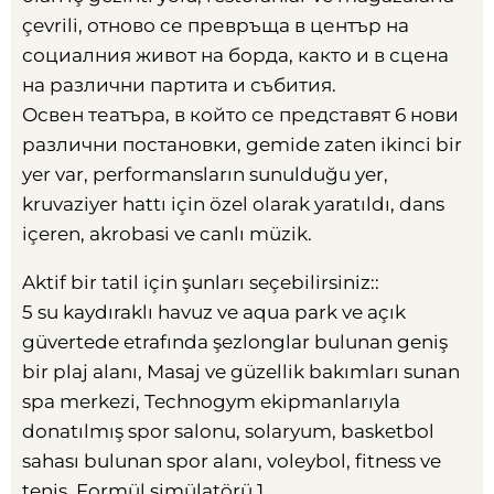
çevrili,
отново се превръща в център на
социалния живот на борда
,
както и в сцена
на различни партита и събития
.
Освен театъра
,
в който се представят
6
нови
различни постановки
, gemide zaten ikinci bir
yer var, performansların sunulduğu yer,
kruvaziyer hattı için özel olarak yaratıldı, dans
içeren, akrobasi ve canlı müzik.
Aktif bir tatil için şunları seçebilirsiniz::
5 su kaydıraklı havuz ve aqua park ve açık
güvertede etrafında şezlonglar bulunan geniş
bir plaj alanı, Masaj ve güzellik bakımları sunan
spa merkezi, Technogym ekipmanlarıyla
donatılmış spor salonu, solaryum, basketbol
sahası bulunan spor alanı, voleybol, fitness ve
tenis, Formül simülatörü 1.