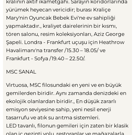
kralının aktif ikametgahı. Sarayın koridorlarında
yürümek heyecan vericidir; burası Kraliçe
Mary'nin Oyuncak Bebek Evi'ne ev sahipliği
yapmaktadır., kraliyet dairelerinin bir kısmı,
tören salonu, resim koleksiyonları, Aziz George
Şapeli. Londra - Frankfurt uçuşu için Heathrow
Havalimanı'na transfer /15.30 – 18.05/ ve
Frankfurt - Sofya /19.40 – 22.50/.
MSC SANAL
Virtuosa, MSC filosundaki en yeni ve en büyük
gemilerden biridir. Aynı zamanda denizdeki en
ekolojik olanlardan biridir., En düşük zararlı
emisyon seviyesine sahip, yeni nesil enerji
tasarrufu ve atık su arıtma sistemleri.
LED tavanlı, filonun gemileri için zaten bir klasik
olan iç gezinti yolu, restoranlar ve mağazalarla