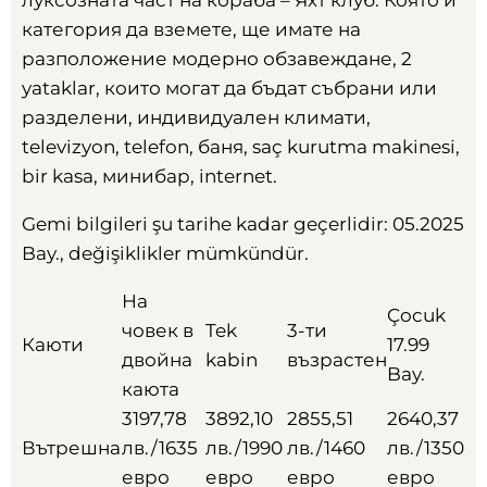
луксозната част на кораба – Яхт клуб
.
Която и
категория да вземете
,
ще имате на
разположение модерно обзавеждане
, 2
yataklar,
които могат да бъдат събрани или
разделени
,
индивидуален климати
,
televizyon, telefon,
баня
, saç kurutma makinesi,
bir kasa,
минибар
, internet.
Gemi bilgileri şu tarihe kadar geçerlidir: 05.2025
Bay., değişiklikler mümkündür.
На
Çocuk
човек в
Tek
3-
ти
Каюти
17.99
двойна
kabin
възрастен
Bay.
каюта
3197,78
3892,10
2855,51
2640,37
Вътрешна
лв./1635
лв./1990
лв./1460
лв./1350
евро
евро
евро
евро