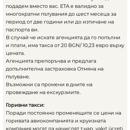
подадем вместо вас
.
ETA е валидно за
многократни пътувания до шест месеца за
период от две години или до изтичане на
паспорта ви
.
В случай че искате агенцията да го попълни
и плати
,
има такса от
20 BGN/ 10,23
евро върху
цената
.
Агенцията препоръчва и предлага
допълнителна застраховка Отмяна на
пътуване
.
Възможни са промени в дните на
провеждане на екскурзиите
.
Горивни такси
:
Поради постоянно променящите се цени на
горивата авиокомпанията и круизната
компания могат да начислят т.нар
. yakıt ücreti