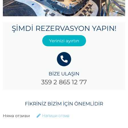
ŞIMDI REZERVASYON YAPIN!
Yerinizi ayırtın
BİZE ULAŞIN
359 2 865 12 77
FIKRINIZ BIZIM IÇIN ÖNEMLIDIR
Няма отзиви
Напиши отзив