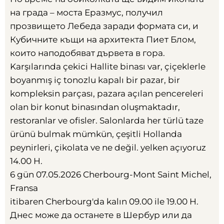
на града – моста Еразмус
,
получил
прозвището Лебеда заради формата си
,
и
Кубичните къщи на архитекта Пиет Блом
,
които наподобяват дървета в гора
.
Karşılarında çekici Hallite binası var, çiçeklerle
boyanmış iç tonozlu kapalı bir pazar, bir
kompleksin parçası, pazara açılan pencereleri
olan bir konut binasından oluşmaktadır,
restoranlar ve ofisler. Salonlarda her türlü taze
ürünü bulmak mümkün, çeşitli Hollanda
peynirleri, çikolata ve ne değil. yelken açıyoruz
14.00 H.
6 gün 07.05.2026 Cherbourg-Mont Saint Michel,
Fransa
itibaren Cherbourg'da kalın 09.00 ile 19.00 H.
Днес може да останете в Шербур или да