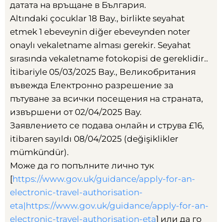
датата на връщане в България
.
Altındaki çocuklar 18 Bay., birlikte seyahat
etmek 1 ebeveynin diğer ebeveynden noter
onaylı vekaletname alması gerekir. Seyahat
sırasında vekaletname fotokopisi de gereklidir..
İtibariyle 05/03/2025 Bay.,
Великобритания
въвежда Електронно разрешение за
пътуване за всички посещения на страната
,
извършени от
02/04/2025 Bay.
Заявлението се подава онлайн и струва £16
,
itibaren sayıldı 08/04/2025 (değişiklikler
mümkündür).
Може да го попълните лично тук
[
https://www.gov.uk/guidance/apply-for-an-
electronic-travel-authorisation-
eta|https://www.gov.uk/guidance/apply-for-an-
electronic-travel-authorisation-eta
]
или да го