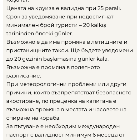
Цената на круиза е валидна при
25 paralı.
Срок за уведомяване при недостигнат
минимален брой туристи –
20 kalkış
tarihinden önceki günler.
Възможно е да има промяна в летищните и
пристанищните такси
.
Ще бъдете уведомени
до
20 gezinin başlamasına günler kala.
Възможна е промяна в полетното
разписание
.
При метеорологични проблеми или други
причини
,
които възпрепятстват безопасното
акостиране
,
по преценка на капитана е
възможна промяна в местата и часовете на
спиране на кораба
.
За пътуване е необходим международен
паспорт с валидност минимум
6
месеца от