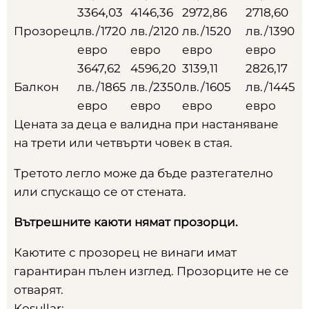
3364,03
4146,36
2972,86
2718,60
Прозорец
лв./1720
лв./2120
лв./1520
лв./1390
евро
евро
евро
евро
3647,62
4596,20
3139,11
2826,17
Балкон
лв./1865
лв./2350
лв./1605
лв./1445
евро
евро
евро
евро
Цената за деца е валидна при настаняване
на трети или четвърти човек в стая
.
Третото легло може да бъде разтегателно
или спускащо се от стената
.
Вътрешните каюти нямат прозорци
.
Каютите с прозорец не винаги имат
гарантиран пълен изглед
.
Прозорците не се
отварят
.
Koşullar: