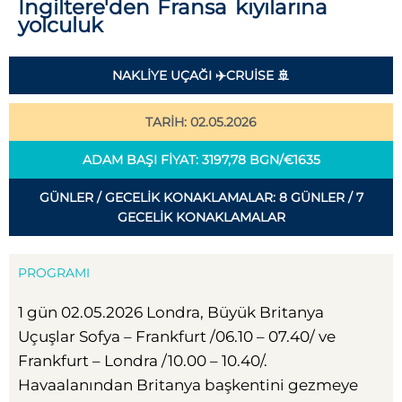
İngiltere'den Fransa kıyılarına
yolculuk
NAKLIYE UÇAĞI ✈️CRUISE 🚢
TARİH: 02.05.2026
ADAM BAŞI FIYAT: 3197,78 BGN/€1635
GÜNLER / GECELIK KONAKLAMALAR: 8 GÜNLER / 7
GECELIK KONAKLAMALAR
PROGRAMI
1 gün 02.05.2026 Londra, Büyük Britanya
Uçuşlar Sofya – Frankfurt /06.10 – 07.40/ ve
Frankfurt – Londra /10.00 – 10.40/.
Havaalanından Britanya başkentini gezmeye