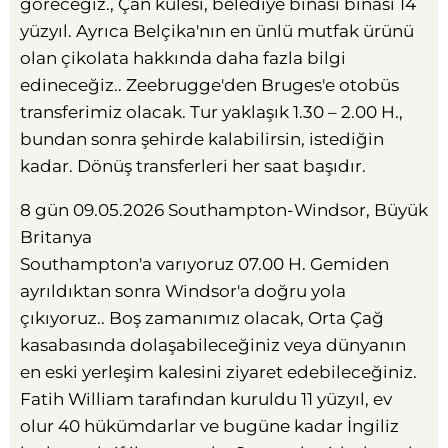
göreceğiz., Çan kulesi, belediye binası binası 14
yüzyıl. Ayrıca Belçika'nın en ünlü mutfak ürünü
olan çikolata hakkında daha fazla bilgi
edineceğiz.. Zeebrugge'den Bruges'e otobüs
transferimiz olacak. Tur yaklaşık 1.30 – 2.00 H.,
bundan sonra şehirde kalabilirsin, istediğin
kadar. Dönüş transferleri her saat başıdır.
8 gün 09.05.2026 Southampton-Windsor, Büyük
Britanya
Southampton'a varıyoruz 07.00 H. Gemiden
ayrıldıktan sonra Windsor'a doğru yola
çıkıyoruz.. Boş zamanımız olacak, Orta Çağ
kasabasında dolaşabileceğiniz veya dünyanın
en eski yerleşim kalesini ziyaret edebileceğiniz.
Fatih William tarafından kuruldu 11 yüzyıl, ev
olur 40 hükümdarlar ve bugüne kadar İngiliz