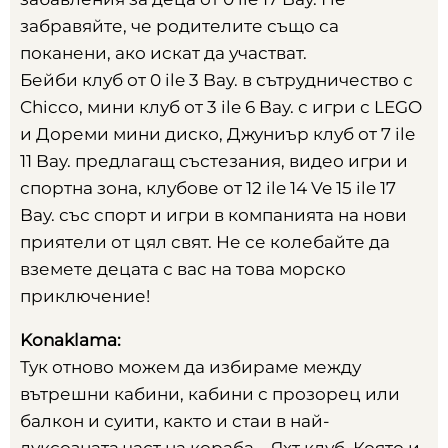
забравяйте
,
че родителите също са
поканени
,
ако искат да участват
.
Бейби клуб от
0 ile 3 Bay.
в сътрудничество с
Chicco
,
мини клуб от
3 ile 6 Bay.
с игри с LEGO
и Дореми мини диско
,
Джуниър клуб от
7 ile
11 Bay.
предлагащ състезания
,
видео игри и
спортна зона
,
клубове от
12 ile 14 Ve 15 ile 17
Bay.
със спорт и игри в компанията на нови
приятели от цял свят
.
Не се колебайте да
вземете децата с вас на това морско
приключение
!
Konaklama:
Тук отново можем да избираме между
вътрешни кабини
,
кабини с прозорец или
балкон и суити
,
както и стаи в най-