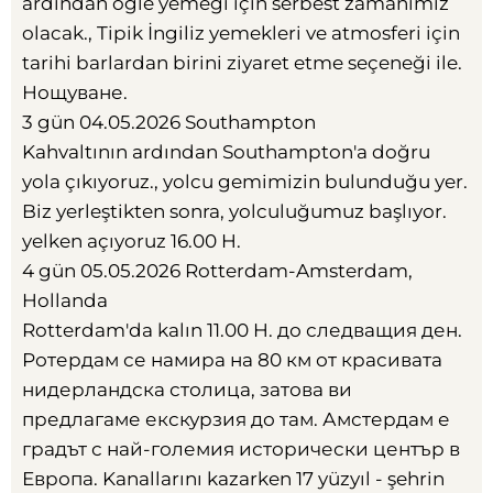
ardından öğle yemeği için serbest zamanımız
olacak., Tipik İngiliz yemekleri ve atmosferi için
tarihi barlardan birini ziyaret etme seçeneği ile.
Нощуване
.
3 gün 04.05.2026 Southampton
Kahvaltının ardından Southampton'a doğru
yola çıkıyoruz., yolcu gemimizin bulunduğu yer.
Biz yerleştikten sonra, yolculuğumuz başlıyor.
yelken açıyoruz 16.00 H.
4 gün 05.05.2026 Rotterdam-Amsterdam,
Hollanda
Rotterdam'da kalın 11.00 H.
до следващия ден
.
Ротердам се намира на
80
км от красивата
нидерландска столица
,
затова ви
предлагаме екскурзия до там
.
Амстердам е
градът с най-големия исторически център в
Европа
. Kanallarını kazarken 17 yüzyıl - şehrin