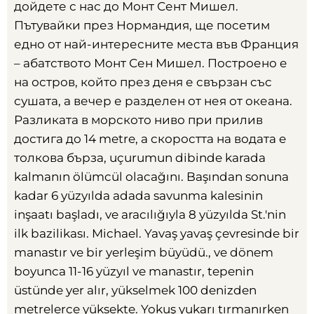
дойдете с нас до Монт Сент Мишел
.
Пътувайки през Нормандия
,
ще посетим
едно от най-интересните места във Франция
– абатството Монт Сен Мишел
.
Построено е
на остров
,
който през деня е свързан със
сушата
,
а вечер е разделен от нея от океана
.
Разликата в морското ниво при прилив
достига до
14 metre,
а скоростта на водата е
толкова бърза
, uçurumun dibinde karada
kalmanın ölümcül olacağını. Başından sonuna
kadar 6 yüzyılda adada savunma kalesinin
inşaatı başladı, ve aracılığıyla 8 yüzyılda St.'nin
ilk bazilikası. Michael. Yavaş yavaş çevresinde bir
manastır ve bir yerleşim büyüdü., ve dönem
boyunca 11-16 yüzyıl ve manastır, tepenin
üstünde yer alır, yükselmek 100 denizden
metrelerce yüksekte. Yokuş yukarı tırmanırken