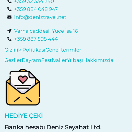
+359 32 334 240
+359 884 048 947
info@deniztravel.net
Varna caddesi. Yüce İsa 16
+359 887 598 444
Gizlilik Politikası
Genel terimler
Geziler
Bayram
Festivaller
Yılbaşı
Hakkımızda
HEDIYE ÇEKI
Banka hesabı Deniz Seyahat Ltd.