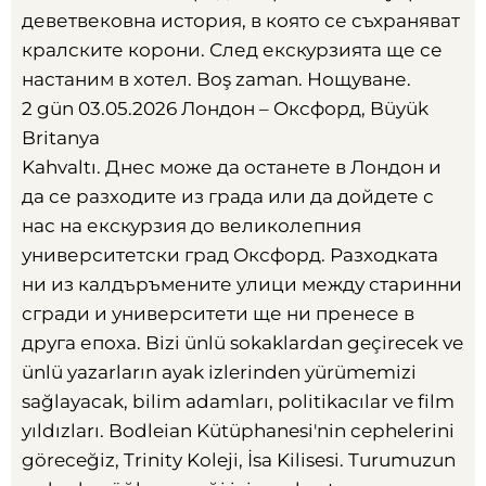
деветвековна история
,
в която се съхраняват
кралските корони
.
След екскурзията ще се
настаним в хотел
. Boş zaman.
Нощуване
.
2 gün 03.05.2026
Лондон – Оксфорд
, Büyük
Britanya
Kahvaltı.
Днес може да останете в Лондон и
да се разходите из града или да дойдете с
нас на екскурзия до великолепния
университетски град Оксфорд
.
Разходката
ни из калдъръмените улици между старинни
сгради и университети ще ни пренесе в
друга епоха
. Bizi ünlü sokaklardan geçirecek ve
ünlü yazarların ayak izlerinden yürümemizi
sağlayacak, bilim adamları, politikacılar ve film
yıldızları. Bodleian Kütüphanesi'nin cephelerini
göreceğiz, Trinity Koleji, İsa Kilisesi. Turumuzun