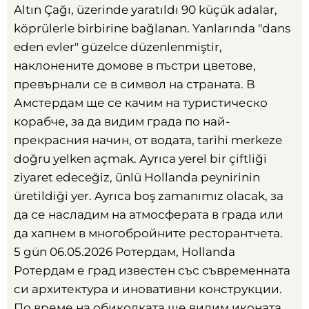
Altın Çağı, üzerinde yaratıldı 90 küçük adalar,
köprülerle birbirine bağlanan. Yanlarında "dans
eden evler" güzelce düzenlenmiştir,
наклонените домове в пъстри цветове
,
превърнали се в символ на страната
.
В
Амстердам ще се качим на туристическо
корабче
,
за да видим града по най-
прекрасния начин
,
от водата
, tarihi merkeze
doğru yelken açmak. Ayrıca yerel bir çiftliği
ziyaret edeceğiz, ünlü Hollanda peynirinin
üretildiği yer. Ayrıca boş zamanımız olacak,
за
да се насладим на атмосферата в града или
да хапнем в многобройните ресторантчета
.
5 gün 06.05.2026
Ротердам
, Hollanda
Ротердам е град известен със съвременната
си архитектура и иновативни конструкции
.
По време на обиколката ще видим иконата