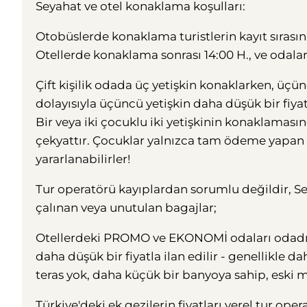
Seyahat ve otel konaklama koşulları:
Otobüslerde konaklama turistlerin kayıt sırası
Otellerde konaklama sonrası 14:00 H., ve odaları
Çift kişilik odada üç yetişkin konaklarken, üçün
dolayısıyla üçüncü yetişkin daha düşük bir fiyat
Bir veya iki çocuklu iki yetişkinin konaklama
çekyattır. Çocuklar yalnızca tam ödeme yapan i
yararlanabilirler!
Tur operatörü kayıplardan sorumlu değildir, Se
çalınan veya unutulan bagajlar;
Otellerdeki PROMO ve EKONOMİ odaları odadır, 
daha düşük bir fiyatla ilan edilir - genellikle 
teras yok, daha küçük bir banyoya sahip, eski 
Türkiye'deki ek gezilerin fiyatları yerel tur ope