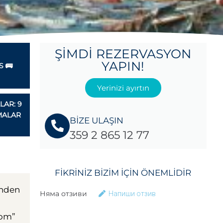
ŞIMDI REZERVASYON
YAPIN!
 🚌
Yerinizi ayırtın
LAR: 9
MALAR
BİZE ULAŞIN
359 2 865 12 77
FIKRINIZ BIZIM IÇIN ÖNEMLIDIR
inden
Няма отзиви
Напиши отзив
rom”