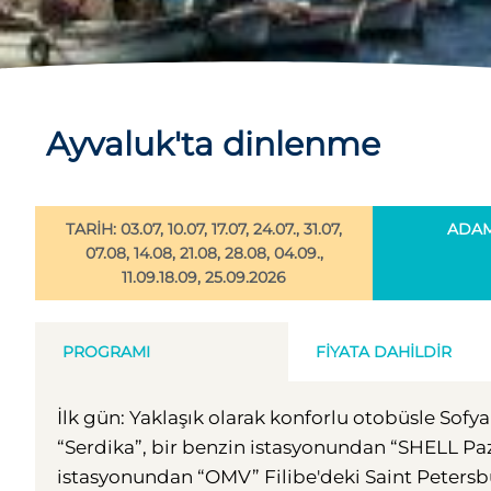
Ayvaluk'ta dinlenme
TARİH: 03.07, 10.07, 17.07, 24.07., 31.07,
ADAM 
07.08, 14.08, 21.08, 28.08, 04.09.,
11.09.18.09, 25.09.2026
PROGRAMI
FIYATA DAHILDIR
İlk gün: Yaklaşık olarak konforlu otobüsle Sofy
“Serdika”, bir benzin istasyonundan “SHELL Paza
istasyonundan “OMV” Filibe'deki Saint Petersbu