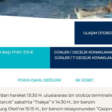
ULAŞIM OTOBÜS
BAŞI FIYAT: 272 €
GÜNLER / GECELIK KONAKLAMA
GÜNLER / 7 GECELIK KONAKLA
FIYATA DAHIL DEĞILDIR
EK ÜCRET
a'dan hareket 13:30 H. uluslararası bir otobüs terminal
rcık” sabah'ta “Trakya” V 14:30 H., bir benzin
rg Oteli'ne 15:15 H., bir benzin istasyonundan “Gazp