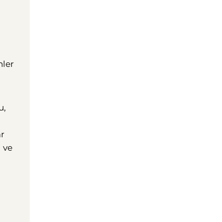
nler
u,
ar
i ve