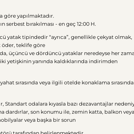
na göre yapılmaktadır.
n serbest bırakılması - en geç 12:00 H.
cü yatak tipindedir “ayrıca”, genellikle çekyat olmak,
 öder, teklife göre
sında, üçüncü ve dördüncü yataklar neredeyse her zam
ki yetişkinin yanında kaldıklarında indirimden
yahat sırasında veya ilgili otelde konaklama sırasında
Standart odalara kıyasla bazı dezavantajlar nedeni
daha dardırlar, son konumu ile, zemin katta, balkon vey
mobilyalar veya başka bir sorun
ratörü tarafından belirlenmektedir..