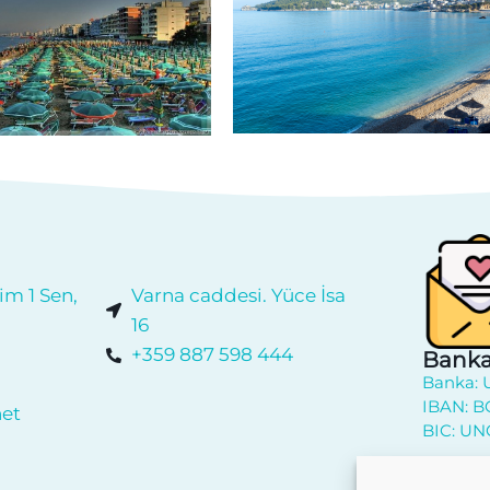
im 1 Sen,
Varna caddesi. Yüce İsa
16
+359 887 598 444
Banka
Banka: 
IBAN: B
net
BIC: UN
Haberl