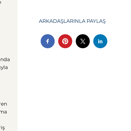
e
ARKADAŞLARINLA ​​PAYLAŞ
ında
ıyla
ren
lma
iş