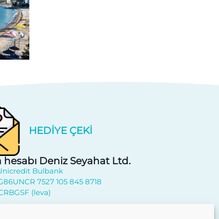
HEDIYE ÇEKI
 hesabı Deniz Seyahat Ltd.
Unicredit Bulbank
G86UNCR 7527 105 845 8718
CRBGSF (leva)
ere kayıt ol