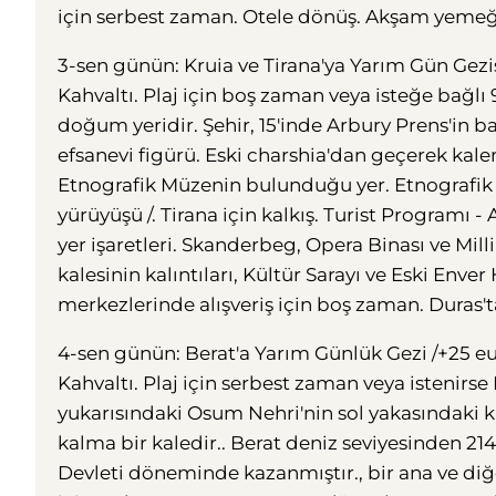
için serbest zaman. Otele dönüş. Akşam yemeğ
3-sen günün: Kruia ve Tirana'ya Yarım Gün Gezis
Kahvaltı. Plaj için boş zaman veya isteğe bağlı
doğum yeridir. Şehir, 15'inde Arbury Prens'in ba
efsanevi figürü. Eski charshia'dan geçerek kale
Etnografik Müzenin bulunduğu yer. Etnografik 
yürüyüşü /. Tirana için kalkış. Turist Programı 
yer işaretleri. Skanderbeg, Opera Binası ve Mill
kalesinin kalıntıları, Kültür Sarayı ve Eski Enve
merkezlerinde alışveriş için boş zaman. Duras
4-sen günün: Berat'a Yarım Günlük Gezi /+25 eu
Kahvaltı. Plaj için serbest zaman veya istenirse
yukarısındaki Osum Nehri'nin sol yakasındaki k
kalma bir kaledir.. Berat deniz seviyesinden 2
Devleti döneminde kazanmıştır., bir ana ve diğe