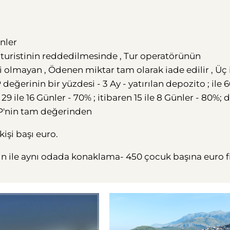
nler
P turistinin reddedilmesinde , Tur operatörünün
i olmayan , Ödenen miktar tam olarak iade edilir , Üç 
eğerinin bir yüzdesi - 3 Ay - yatırılan depozito ; ile 
9 ile 16 Günler - 70% ; itibaren 15 ile 8 Günler - 80%; 
TP'nin tam değerinden
işi başı euro.
işkin ile aynı odada konaklama- 450 çocuk başına euro fi