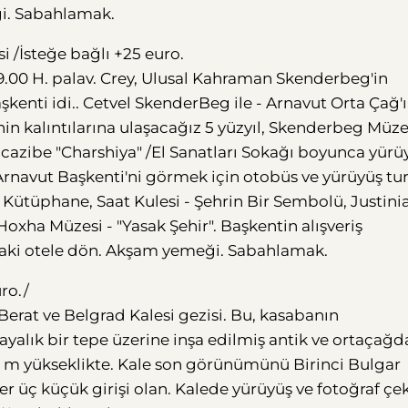
i. Sabahlamak.
i /İsteğe bağlı +25 euro.
 9.00 H. palav. Crey, Ulusal Kahraman Skenderbeg'in
şkenti idi.. Cetvel SkenderBeg ile - Arnavut Orta Çağ'
nin kalıntılarına ulaşacağız 5 yüzyıl, Skenderbeg Müze
cazibe "Charshiya" /El Sanatları Sokağı boyunca yürü
- Arnavut Başkenti'ni görmek için otobüs ve yürüyüş tur
i Kütüphane, Saat Kulesi - Şehrin Bir Sembolü, Justini
r Hoxha Müzesi - "Yasak Şehir". Başkentin alışveriş
'taki otele dön. Akşam yemeği. Sabahlamak.
ro./
 Berat ve Belgrad Kalesi gezisi. Bu, kasabanın
ayalık bir tepe üzerine inşa edilmiş antik ve ortaçağ
14 m yükseklikte. Kale son görünümünü Birinci Bulgar
r üç küçük girişi olan. Kalede yürüyüş ve fotoğraf çe