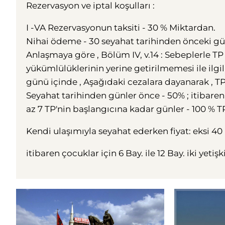
Rezervasyon ve iptal koşulları :
I -VA Rezervasyonun taksiti - 30 % Miktardan.
Nihai ödeme - 30 seyahat tarihinden önceki gü
Anlaşmaya göre , Bölüm IV, v.14 : Sebeplerle T
yükümlülüklerinin yerine getirilmemesi ile ilgil
günü içinde , Aşağıdaki cezalara dayanarak , TP d
Seyahat tarihinden günler önce - 50% ; itibaren 2
az 7 TP'nin başlangıcına kadar günler - 100 % 
Kendi ulaşımıyla seyahat ederken fiyat: eksi 40 k
itibaren çocuklar için 6 Bay. ile 12 Bay. iki yet