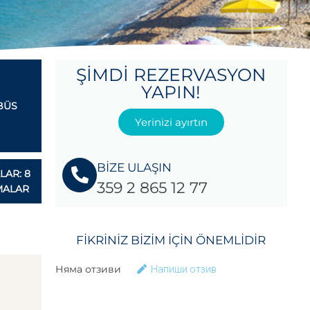
ŞIMDI REZERVASYON
YAPIN!
BÜS
Yerinizi ayırtın
BİZE ULAŞIN
LAR: 8
359 2 865 12 77
MALAR
FIKRINIZ BIZIM IÇIN ÖNEMLIDIR
Няма отзиви
Напиши отзив