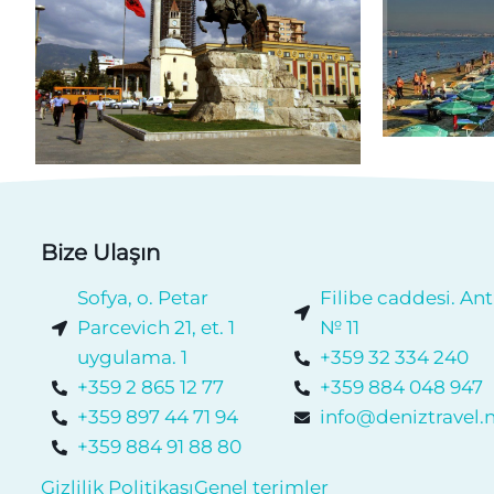
Bize Ulaşın
Sofya, o. Petar
Filibe caddesi. Ant
Parcevich 21, et. 1
№ 11
uygulama. 1
+359 32 334 240
+359 2 865 12 77
+359 884 048 947
+359 897 44 71 94
info@deniztravel.
+359 884 91 88 80
Gizlilik Politikası
Genel terimler