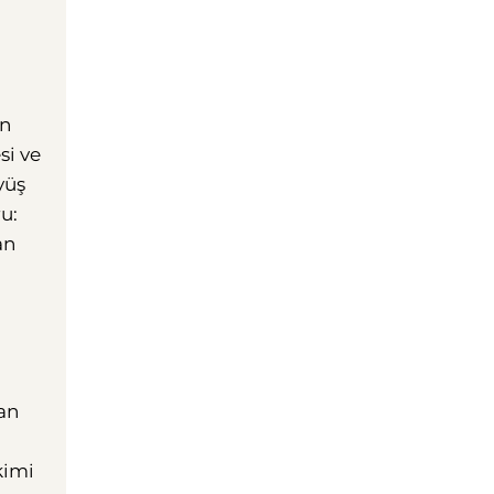
ın
si ve
yüş
u:
an
dan
kimi