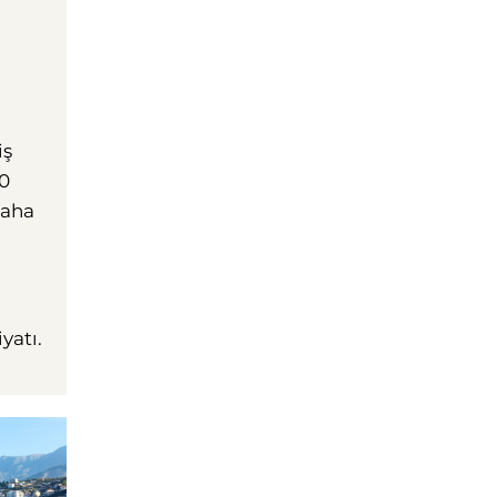
iş
60
daha
yatı.