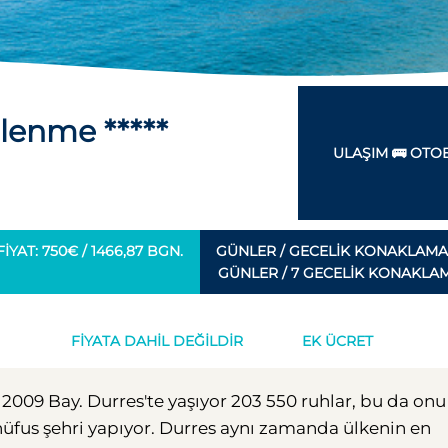
enme *****
ULAŞIM 🚌 OTO
IYAT: 750€ / 1466,87 BGN.
GÜNLER / GECELIK KONAKLAMA
GÜNLER / 7 GECELIK KONAKLA
FIYATA DAHIL DEĞILDIR
EK ÜCRET
r. 2009 Bay. Durres'te yaşıyor 203 550 ruhlar, bu da onu
 nüfus şehri yapıyor. Durres aynı zamanda ülkenin en