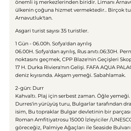
önemli iş merkezlerinden biridir. Limanı Arna
ülkenin çoğuna hizmet vermektedir.. Birçok turis
Arnavutluk'tan.
Asgari turist sayısı 35 turistler.
1 Gün - 06.00h. Sofya'dan ayrılış
06.00H. Sofya'dan ayrılış, Rus anıtı.06:30H. Pe
noktasını geçmek, CPP Blaze'nin Geçişleri Skop
17 H. Durka Riviera'nın Gelişi. FAFA AQUA PAL
deniz kıyısında. Akşam yemeği. Sabahlamak.
2-gün: Durr
Kahvaltı. Plaj için serbest zaman. Öğle yemeği
Durres'in yürüyüş turu, Bulgarlar tarafından d
isim, Bu topraklar Bulgar devletinin bir parças
Roman Amfitiyatrosu 15000 İzleyiciler /UNESCO 
göreceğiz, Palmiye Ağaçları ile Seaside Bulvarı 