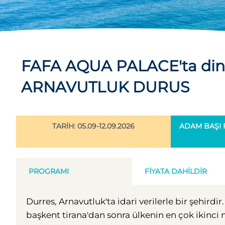
FAFA AQUA PALACE'ta dinl
ARNAVUTLUK DURUS
TARİH: 05.09-12.09.2026
ADAM BAŞI F
PROGRAMI
FIYATA DAHILDIR
Durres, Arnavutluk'ta idari verilerle bir şehirdi
başkent tirana'dan sonra ülkenin en çok ikinci