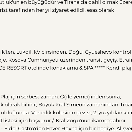
vutluk'un en büyüğüdür ve Tirana da dahil olmak üzer
t tarafından her yıl ziyaret edildi, esas olarak
rnik'ten, Lukoil, kV cinsinden. Doğu. Gyueshevo kontrol
je. Kosova Cumhuriyeti üzerinden transit geçiş, Etraf
ACE RESORT otelinde konaklama & SPA ***** Kendi plaj
. Plaj için serbest zaman. Öğle yemeğinden sonra,
rak olarak bilinir, Büyük Kral Simeon zamanından itiba
ı olduğunda. Venedik kulesinin gezisi, 2. yüzyıldan ka
listesi için başvurur /, Kral Zogu'nun ikametgahını
- Fidel Castro'dan Enver Hoxha için bir hediye. Alışver