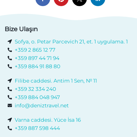
Bize Ulaşın
Sofya, o. Petar Parcevich 21, et. 1 uygulama. 1
+359 2 865 12 77
+359 897 44 71 94
+359 884 91 88 80
Filibe caddesi. Antim 1 Sen, № 11
+359 32 334 240
+359 884 048 947
info@deniztravel.net
Varna caddesi. Yüce İsa 16
+359 887 598 444