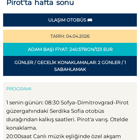
Pirot'ta hafta sonu
ULAŞIM OTOBÜS 🚌
TARİH: 04.04.2026
ADAM BAŞI FIYAT: 240.57BGN/123 EUR
GÜNLER / GECELIK KONAKLAMALAR: 2 GÜNLER / 1
SABAHLAMAK
PROGRAMI
1 senin günün: 08:30 Sofya-Dimitrovgrad-Pirot
güzergahındaki Serdika Sofia otobüs
durağından kalkış saatleri. Pirot'a varış. Otelde
konaklama.
20:00saat Canlı müzik eşliğinde özel akşam