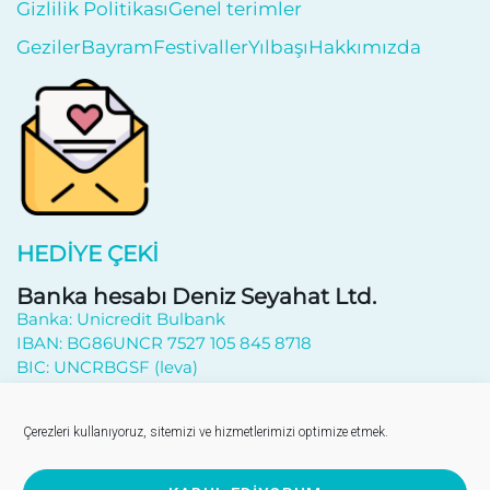
Gizlilik Politikası
Genel terimler
Geziler
Bayram
Festivaller
Yılbaşı
Hakkımızda
HEDIYE ÇEKI
Banka hesabı Deniz Seyahat Ltd.
Banka: Unicredit Bulbank
IBAN: BG86UNCR 7527 105 845 8718
BIC: UNCRBGSF (leva)
Haberlere kayıt ol
Çerezleri kullanıyoruz, sitemizi ve hizmetlerimizi optimize etmek.