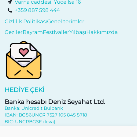
Varna caddesi. Yüce İsa 16
+359 887 598 444
Gizlilik Politikası
Genel terimler
Geziler
Bayram
Festivaller
Yılbaşı
Hakkımızda
HEDIYE ÇEKI
Banka hesabı Deniz Seyahat Ltd.
Banka: Unicredit Bulbank
IBAN: BG86UNCR 7527 105 845 8718
BIC: UNCRBGSF (leva)
Haberlere kayıt ol