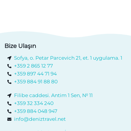
Bize Ulaşın
Sofya, o. Petar Parcevich 21, et. 1 uygulama. 1
+359 2 865 12 77
+359 897 44 71 94
+359 884 91 88 80
Filibe caddesi. Antim 1 Sen, № 11
+359 32 334 240
+359 884 048 947
info@deniztravel.net