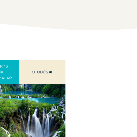
 / 3
IK
OTOBÜS 🚐
MALAR