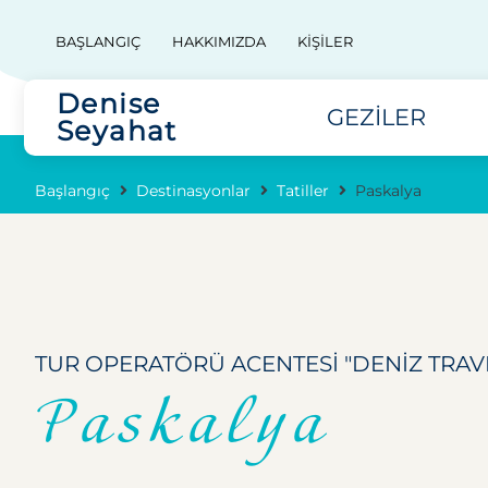
BAŞLANGIÇ
HAKKIMIZDA
KIŞILER
Denise
GEZILER
Seyahat
Başlangıç
Destinasyonlar
Tatiller
Paskalya
TUR OPERATÖRÜ ACENTESI "DENIZ TRAV
Paskalya